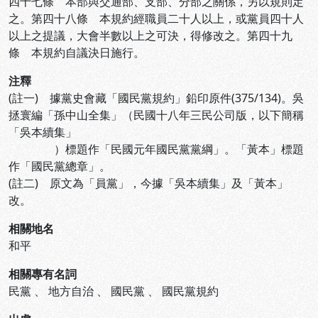
四十七條 本部與交通部、支部、分部之關係，另以規則定
之。第四十八條 本規約經職員二十人以上，或黨員四十人
以上之提議，大會半數以上之可決，得修改之。第四十九
條 本規約自議決日施行。
注釋
(註一) 據黨史會藏「國民黨規約」鉛印原件(375/134)。吳
拯寰編「孫中山全集」（民國十八年三民公司版，以下簡稱
「吳本續集」
）標題作「民國元年國民黨黨綱」。「黃本」標題
作「國民黨總章」。
(註二) 原文為「員黨」，今據「吳本續集」及「黃本」
改。
相關地名
和平
相關專有名詞
民黨
、
地方自治
、
國民黨
、
國民黨規約