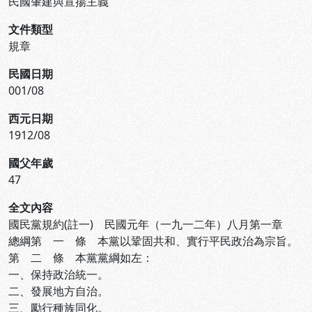
民國肇建與宣揚主義
文件類型
規章
民國日期
001/08
西元日期
1912/08
國父年歲
47
全文內容
國民黨規約(註一) 民國元年（一九一二年）八月第一章
總綱第 一 條 本黨以鞏固共和、實行平民政治為宗旨。
第 二 條 本黨黨綱如左：
一、保持政治統一。
二、發展地方自治。
三、勵行種族同化。