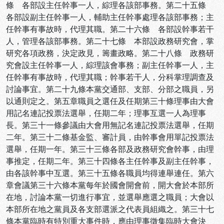
條 各部設主任幹事一人，綜理各該部事務。第二十五條
各部設副主任幹事一人，輔助主任幹事處理各該部事務；主
任幹事有事故時，代理其職。第二十六條 各部設幹事若干
人，管理各該部事務。第二十七條 本部設政務研究會，掌
研究各項政務，決定政見，籌畫政略。第二十八條 政務研
究會設主任幹事一人，綜理該會事務；副主任幹事一人，主
任幹事有事故時，代理其職；幹事若干人，分科掌理調查及
討論事宜。第二十九條本黨交通部、支部、分部之職員，另
以通則定之。第五章職員之選任及任期第三十條理事由大會
用記名連記投票法選舉，任期二年；理事互選一人為理事
長。第三十一條參議由大會用無記名連記投票法選舉，任期
二年。第三十二條基金監、審計員，由幹事會用單記投票法
選舉，任期一年。第三十三條各部及政務研究會幹事，由理
事推定，任期二年。第三十四條各主任幹事及副主任幹事，
由各該幹事中互選。第三十五條各職員均得連舉連任。第六
章會議第三十六條本黨每年於國會開會前，開大會於本部所
在地，討論本黨一切進行事宜，並選舉應選之職員；大會以
本部所在地之黨員及各支部選派之代表員組織之。第三十七
條本黨臨時有特別重大事件時，應由理事徵集臨時大會決