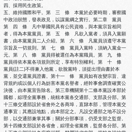
四、採用民生政策。
五、維持國際和平。第 三 條 本黨於必要時期，審察國
中政治狀態，發表政見，以謀黨綱之實行。第二章 黨員
第 四 條 凡中華國民具有公民資格，與本黨宗旨相同
者，得為本黨黨員。第 五 條 凡欲入黨者，須具入黨願
書，由本黨黨員二人介紹。第 六 條 凡黨員須遵守本黨
宗旨及一切規則。第 七 條 黨員入黨時，須納入黨金一
元。第 八 條 黨員得被選任為本黨職員。第 九 條
黨員得依本黨各項規則所定，享有特別權利。第 十 條
黨員(註二)不得兼入他黨，欲脫黨時，須提出理由書於本
黨，並交還黨員證書。第十一 條 黨員如有改變宗旨、違
背規約或以個人行為妨害本黨名譽者，經幹事會調查確實公
決後，由本黨宣告除名。第三章機關第十二條本黨設本部於
國都，綜理全黨事務，統轄本黨各交通部、支部及分部。第
十三條交通部設於省會外之各商埠，直隸本部，管理本黨交
通事宜；其應設地點，由本部定之。凡設交通部之地不設分
部，以交通部兼掌其事；關於分部事項，仍受支部之監督。
第十四條支部設於各省會，綜理全省黨務，監督各分部。第