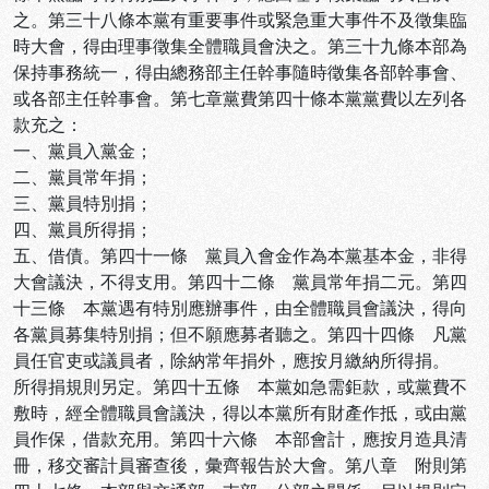
之。第三十八條本黨有重要事件或緊急重大事件不及徵集臨
時大會，得由理事徵集全體職員會決之。第三十九條本部為
保持事務統一，得由總務部主任幹事隨時徵集各部幹事會、
或各部主任幹事會。第七章黨費第四十條本黨黨費以左列各
款充之：
一、黨員入黨金；
二、黨員常年捐；
三、黨員特別捐；
四、黨員所得捐；
五、借債。第四十一條 黨員入會金作為本黨基本金，非得
大會議決，不得支用。第四十二條 黨員常年捐二元。第四
十三條 本黨遇有特別應辦事件，由全體職員會議決，得向
各黨員募集特別捐；但不願應募者聽之。第四十四條 凡黨
員任官吏或議員者，除納常年捐外，應按月繳納所得捐。
所得捐規則另定。第四十五條 本黨如急需鉅款，或黨費不
敷時，經全體職員會議決，得以本黨所有財產作抵，或由黨
員作保，借款充用。第四十六條 本部會計，應按月造具清
冊，移交審計員審查後，彙齊報告於大會。第八章 附則第