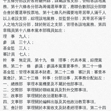
十五條分部設於各府廳州縣，隸屬該省支部，管轄各該地黨
務。第十六條各分部為籌備選舉事宜，應聯合數部設分部聯
合會於覆選舉投票地。第十七條凡外國要地寄居華人滿千人
以上者設支部，綜理該地黨務，並監督分部；其寄居不滿千
人之地方設分部，隸於附近之支部，管理各該地黨務。第四
章職員第十八條本黨本部職員如左：
理 事 九人；
參 議 三十人；
基金監 三人；
審計員 七人；
幹 事 無定員。第十九 條 理事：代表本黨，綜攬黨
務。第二十 條 參議：參議本黨重要事件。第二十一條
基金監：管理本黨基本財產。第二十二條 審計員：審查本
黨會計。第二十三條 幹事：分部治事，其事務分配如左：
一、總務部 掌理本黨機要及不屬於他部事項。
二、交際部 掌理關於聯絡黨員及對外交際事項。
三、政事部 掌理關於政治運動事項。
四、文事部 掌理關於編輯出版及其他政治教育事項。
五、會計部 掌理關於本黨收支及財產經理事項。第二十四