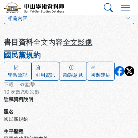
跳到主要內容
:::
:::
中山學術資料庫
:::
相關內容
書目資料
全文內容
全文影像
國民黨規約
學習筆記
引用資訊
勘誤意見
複製連結
下載
點擊
10
次數
790
次數
詮釋資料說明
題名
國民黨規約
生平歷程