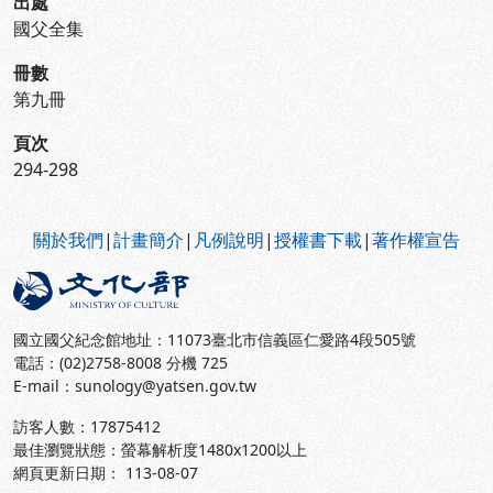
出處
國父全集
冊數
第九冊
頁次
294-298
:::
關於我們
|
計畫簡介
|
凡例說明
|
授權書下載
|
著作權宣告
國立國父紀念館地址：11073臺北市信義區仁愛路4段505號
電話：(02)2758-8008 分機 725
E-mail：sunology@yatsen.gov.tw
訪客人數：
17875412
最佳瀏覽狀態：螢幕解析度1480x1200以上
網頁更新日期： 113-08-07