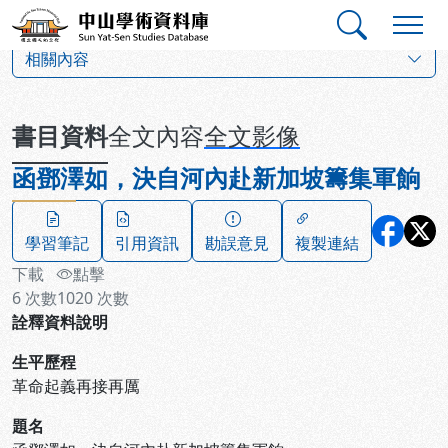
跳到主要內容
:::
:::
中山學術資料庫
:::
相關內容
書目資料
全文內容
全文影像
函鄧澤如，決自河內赴新加坡籌集軍餉
學習筆記
引用資訊
勘誤意見
複製連結
下載
點擊
6
次數
1020
次數
詮釋資料說明
生平歷程
革命起義再接再厲
題名