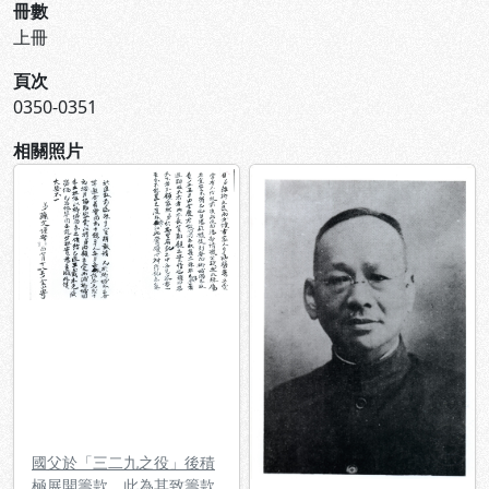
冊數
上冊
頁次
0350-0351
相關照片
國父於「三二九之役」後積
極展開籌款，此為其致籌款