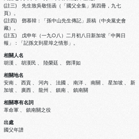
(註三) 先生致吳敬恆函（「國父全集」第四冊，九七
頁）。
(註四) 鄧慕韓：「孫中山先生傳記」原稿（中央黨史會
藏）。
(註五) 戊申年（一九○八）二月初八日新加坡「中興日
報」：「記孫文到星埠之情形」。
相關人名
胡漢
、
胡漢民
、
陸榮廷
、
鄧澤如
相關地名
安南
、
西貢
、
河內
、
法國
、
南洋
、
南關
、
星加坡
、
新
加坡
、
廣西
、
龍州
、
鎮南
、
鎮南關
相關專有名詞
革命軍
、
鎮南關之役
出處
國父年譜