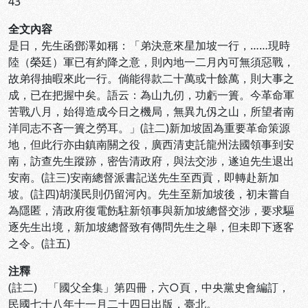
43
全文內容
是日，先生函鄧澤如稱：「弟決意來星加坡一行，……現時
陸（榮廷）軍已有約降之意，則內地一二月內可無須惡戰，
故弟得抽暇來此一行。倘能得款二十萬或十餘萬，則大事之
成，已在把握中矣。語云：為山九仞，功虧一簣。今革命軍
苦戰八月，始得造成今日之機局，無異九仭之山，所望者南
洋同志不吝一簣之勞耳。」(註二)新加坡固為重要革命策源
地，但此行亦由鎮南關之役，廣西清吏託龍州法國領事到安
南，訪查先生蹤跡，密告清政府，與法交涉，遂迫先生退出
安南。(註三)安南總督派書記送先生至西貢，即轉赴新加
坡。(註四)胡漢民則仍留河內。先生至新加坡後，初未嘗自
為隱匿，清政府復電飭駐新領事與新加坡總督交涉，要求驅
逐先生出境，新加坡總督致有傳問先生之舉，但未即下逐客
之令。(註五)
注釋
(註二) 「國父全集」第四冊，六○頁，中央黨史會編訂，
民國七十八年十一月二十四日出版，臺北。