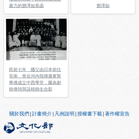
最力的鄧澤如長函
鄧澤如
民前七年 國父由日本前往
安南，曾在河內指揮廣東幫
華僑成立中西學堂，圖為創
校僑領與該校師生合影
:::
關於我們
|
計畫簡介
|
凡例說明
|
授權書下載
|
著作權宣告