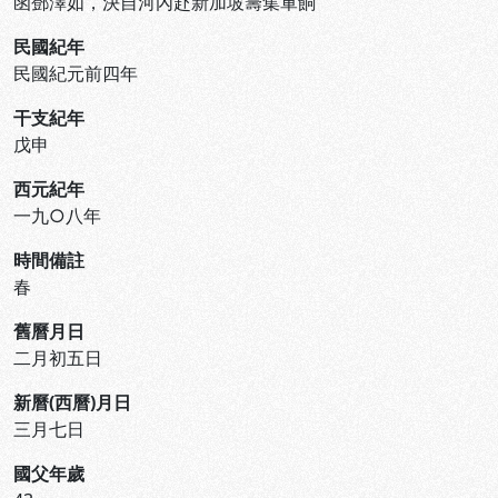
函鄧澤如，決自河內赴新加坡籌集軍餉
民國紀年
民國紀元前四年
干支紀年
戊申
西元紀年
一九○八年
時間備註
春
舊曆月日
二月初五日
新曆(西曆)月日
三月七日
國父年歲