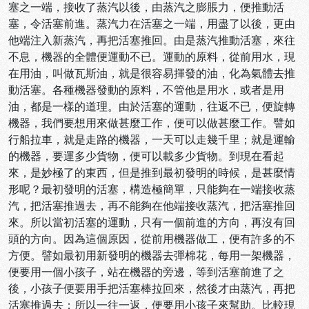
塞之一端，接收了蒸汽以後，由蒸汽之膨脹力，便推動活
塞，令活塞前進。蒸汽力在活塞之一端，用盡了以後，更由
他端注入新蒸汽，再把活塞推回。由是蒸汽推動活塞，來往
不息，機器的全體便運動不已。運動的原料，從前用水，現
在用油，叫做瓦斯油，就是很容易揮發的油，化為氣體去推
動活塞。各種機器發動的原料，不管他是用水，或者是用
油，都是一樣的道理。由於活塞的運動，往返不已，便旋轉
機器，我們要想用來做甚麼工作，便可以做甚麼工作。譬如
行船拉車，就是走路的機器，一天可以走幾千里；就是運輸
的機器，要運多少貨物，便可以載多少貨物。到現在看起
來，是妙極了的東西，但是推到最初發明的時候，是甚麼情
形呢？最初發明的活塞，構造極簡單，只能夠在一端接收蒸
汽，把活塞推過去，再不能夠在他端接收蒸汽，把活塞推回
來。所以當初活塞的運動，只有一個前進的方向，再沒有回
頭的方向。因為這個原因，從前用機器做工，便有許多的不
方便。譬如最初用新發明的機器去彈棉花，每用一架機器，
便要用一個小孩子，站在機器的旁邊，等到活塞前進了之
後，小孩子便要用手把活塞棒拉回來，然後才由蒸汽，再把
活塞推過去；所以一往一返，便要用小孩子來幫助。比較現