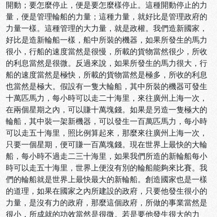
開動；要怎麼停止，便是要怎麼樣停止。這種開動停止的力
量，便是管理輪船的力量；這種力量，就好比是管理政府的
力量一樣。這種管理的大力量，就是政權。我們造新國家，
好比是造新輪船一樣，船中所裝的機器，如果所發生的馬力
很小，行船的速度當然是很慢，所載的貨物當然很少，所收
的利息當然是很微。反過來說，如果所發生的馬力很大，行
船的速度當然是極快，所載的貨物當然是極多，所收的利息
也當然是極大。假設有一隻大輪船，其中所裝的機器可發生
十萬匹馬力，每小時可以走二十海里，來往廣州上海一次，
在兩個星期之內，可以賺十萬塊錢。如果是另造一隻極大的
輪船，其中裝一架新機器，可以發生一百萬匹馬力，每小時
可以走五十海里，照比例算起來，那麼來往廣州上海一次，
只要一個星期，便可賺一百萬塊錢。現在世界上最快的大輪
船，每小時不過走二三十海里，如果我們所造的新輪船每小
時可以走五十海里，世界上便沒有別的輪船能夠來比賽。我
們的輪船就是世界上最快最大的新輪船。創造國家也是一樣
的道理，如果在國家之內所建設的政府，只要他發生很小的
力量，是沒有力的政府，那麼這個政府，所做的事業當然是
很小，所成就的功效當然是很微。若是要他發生很大的力