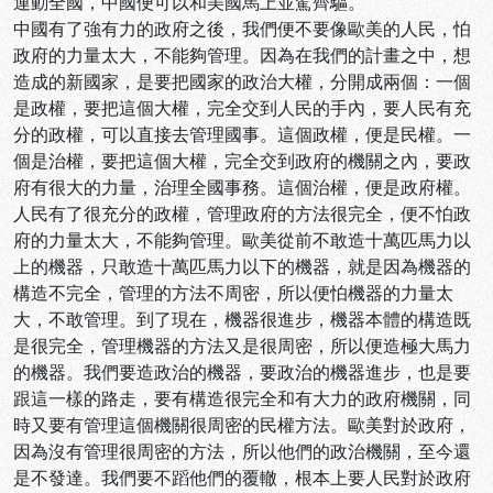
運動全國，中國便可以和美國馬上並駕齊驅。
中國有了強有力的政府之後，我們便不要像歐美的人民，怕
政府的力量太大，不能夠管理。因為在我們的計畫之中，想
造成的新國家，是要把國家的政治大權，分開成兩個：一個
是政權，要把這個大權，完全交到人民的手內，要人民有充
分的政權，可以直接去管理國事。這個政權，便是民權。一
個是治權，要把這個大權，完全交到政府的機關之內，要政
府有很大的力量，治理全國事務。這個治權，便是政府權。
人民有了很充分的政權，管理政府的方法很完全，便不怕政
府的力量太大，不能夠管理。歐美從前不敢造十萬匹馬力以
上的機器，只敢造十萬匹馬力以下的機器，就是因為機器的
構造不完全，管理的方法不周密，所以便怕機器的力量太
大，不敢管理。到了現在，機器很進步，機器本體的構造既
是很完全，管理機器的方法又是很周密，所以便造極大馬力
的機器。我們要造政治的機器，要政治的機器進步，也是要
跟這一樣的路走，要有構造很完全和有大力的政府機關，同
時又要有管理這個機關很周密的民權方法。歐美對於政府，
因為沒有管理很周密的方法，所以他們的政治機關，至今還
是不發達。我們要不蹈他們的覆轍，根本上要人民對於政府