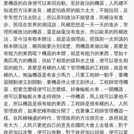
要機器的自身便可以來回自動。至於政治的機器，人民總不
知道想方法來改良，總是怕政府的能力太大，不能拉回，反
常常想方法去防止，所以弄到政治不能發達，民權沒有進
步。照現在世界的潮流說，民權思想是一天一天的進步，管
理民權政治的機器，還是絲毫沒有進步。所以歐美的民權政
治，至今沒有根本辦法，就是這個理由。照我前一次所講的
根本辦法說，權與能要分別清楚。用機器來做比喻，甚麼是
有能力的東西呢？機器的本體，就是有能力的東西，譬如十
萬匹馬力的機器，供給了相當的煤和水之後，便可以發生相
當的能力。甚麼是有權的人呢？管理機器的工程師，就是有
權的人。無論機器是有多少馬力，只要工程師一動手，要機
器開動便立刻開動，要機器停止便立刻停止。工程師管理機
器，想要怎麼樣便可以怎麼樣。好像輪船火車，一開機器，
便可以要輪船火車走得很快，一停機器，馬上就可以要他不
走。所以機器是很有能的東西，工程師是很有權的人。人民
管理政府，如果把權和能分開了，也要像工程師管理機器一
樣。在民權極盛的時代，管理政府的方法很完全，政府就是
有大力，人民只要把自己的意見在國民大會上去發表，對于
政府加以攻擊，便可以推翻，對于政府加以頌揚，便可以鞏