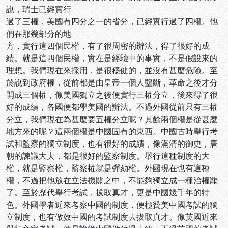
說，瑞士已經實行
過了三權，美國有四分之一的省分，已經實行過了四權。他
們在那幾部分的地
方，實行這四個民權，有了很周密的辦法，得了很好的成
績。就是這四個民權，實在是經驗中的事實，不是假設來的
理想。我們現在來採用，是很穩健的，並沒有甚麼危險。至
於說到政府權，從前都是由皇帝一個人壟斷，革命之後才分
開成三個權，像美國獨立之後便實行三權分立，後來得了很
好的成績，各國便都學美國的辦法。不過外國從前只有三權
分立，我們現在為甚麼要五權分立呢？其餘兩個權是從甚麼
地方來的呢？這兩個權是中國固有的東西。中國古時舉行考
試和監察的獨立制度，也有很好的成績，像滿清的御史，唐
朝的諫議大夫，都是很好的監察制度。舉行這種制度的大
權，就是監察權，監察權就是彈劾權。外國現在也有這種
權，不過把他放在立法機關之中，不能夠獨立成一種治權罷
了。至於歷代舉行考試，拔取真才，更是中國幾千年的特
色。外國學者近來考察中國的制度，便極贊美中國考試的獨
立制度，也有倣效中國的考試制度去拔取真才。像英國近來