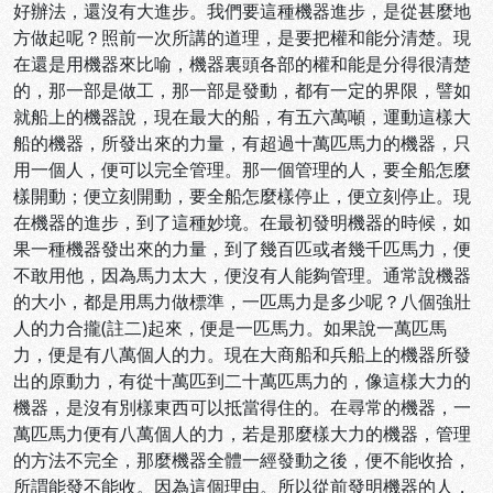
好辦法，還沒有大進步。我們要這種機器進步，是從甚麼地
方做起呢？照前一次所講的道理，是要把權和能分清楚。現
在還是用機器來比喻，機器裏頭各部的權和能是分得很清楚
的，那一部是做工，那一部是發動，都有一定的界限，譬如
就船上的機器說，現在最大的船，有五六萬噸，運動這樣大
船的機器，所發出來的力量，有超過十萬匹馬力的機器，只
用一個人，便可以完全管理。那一個管理的人，要全船怎麼
樣開動；便立刻開動，要全船怎麼樣停止，便立刻停止。現
在機器的進步，到了這種妙境。在最初發明機器的時候，如
果一種機器發出來的力量，到了幾百匹或者幾千匹馬力，便
不敢用他，因為馬力太大，便沒有人能夠管理。通常說機器
的大小，都是用馬力做標準，一匹馬力是多少呢？八個強壯
人的力合攏(註二)起來，便是一匹馬力。如果說一萬匹馬
力，便是有八萬個人的力。現在大商船和兵船上的機器所發
出的原動力，有從十萬匹到二十萬匹馬力的，像這樣大力的
機器，是沒有別樣東西可以抵當得住的。在尋常的機器，一
萬匹馬力便有八萬個人的力，若是那麼樣大力的機器，管理
的方法不完全，那麼機器全體一經發動之後，便不能收拾，
所謂能發不能收。因為這個理由。所以從前發明機器的人，