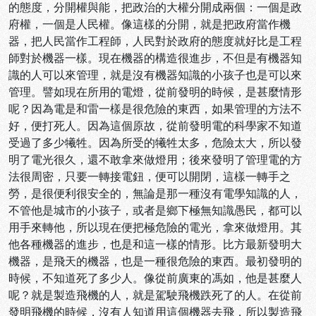
的態度，分開權與能，把政治的大權分開成兩個：一個是政
府權，一個是人民權。像這樣的分開，就是把政府當作機
器，把人民當作工程師，人民對於政府的態度就好比是工程
師對於機器一樣。現在機器的構造很進步，不但是有機器知
識的人可以來管理，就是沒有機器知識的小孩子也是可以來
管理。譬如現在所用的電燈，從前發明的時候，是甚麼情形
呢？因為電是和雷一樣是很危險的東西，如果管理的方法不
好，便打死人。因為這個原故，從前發明電的科學家不知道
受過了多少犧牲。因為所受的犧牲太多，危險太大，所以發
明了電光很久，還不敢拿來做燈用；後來發明了管理電的方
法很周密，只要一轉接電鈕，便可以開閉，這樣一轉手之
勞，是很便利很安全的，無論是那一種沒有電學知識的人，
不管他是城市的小孩子，或者是鄉下極無知識愚民，都可以
用手來轉他，所以現在便把極危險的電光，拿來做燈用。其
他各種機器的進步，也是和這一樣的情形。比方最新發明大
機器，是飛天的機器，也是一種很危險的東西。最初發明的
時候，不知道死了多少人。像從前廣東的馮如，他是甚麼人
呢？就是製造飛機的人，就是駕駛飛機跌死了的人。在從前
發明飛機的時候，沒有人知道用這個機器去飛，所以製造飛