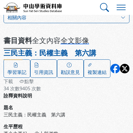
跳到主要內容
:::
:::
中山學術資料庫
:::
相關內容
書目資料
全文內容
全文影像
三民主義：民權主義 第六講
學習筆記
引用資訊
勘誤意見
複製連結
下載
點擊
34
次數
9405
次數
詮釋資料說明
題名
三民主義：民權主義 第六講
生平歷程