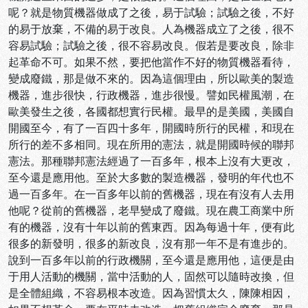
呢？就是物質機器做成了之後，易于試驗；試驗之後，不好
的易于放棄，不備的易于改良。人為機器成立了之後，很不
容易試驗；試驗之後，很不容易改良。假若是要改良，除非
起革命不可。如果不然，要把他當作不好的物質機器看待，
變成廢鐵，那是做不來的。因為這個理由，所以歐美的製造
機器，進步很快，行政機器，進步很慢。譬如民權風潮，在
歐美發生之後，各國都想實行民權。最早的是美國，美國自
開國至今，有了一百四十多年，開國時所行的民權，和現在
所行的差不多相同。現在所用的憲法，就是開國時候的聯邦
憲法。那種聯邦憲法經過了一百多年，根本上沒有大更改，
至今還是應用他。至於大多數的製造機器，發明的年代也不
過一百多年。在一百多年以前的舊機器，現在有沒有人去用
他呢？從前的舊機器，老早變成了廢鐵。現在農工商業中所
有的機器，沒有十年以前的舊東西。因為每過十年，便有此
很多的新發明，很多的新改良，沒有那一年不是有進步的。
說到一百多年以前的行政機關，至今還是應用他，這便是由
于用人活動的機關，當中活動的人，固然可以隨時改換，但
是全體組織，不容易根本改造。因為習慣太久，陳陳相因，