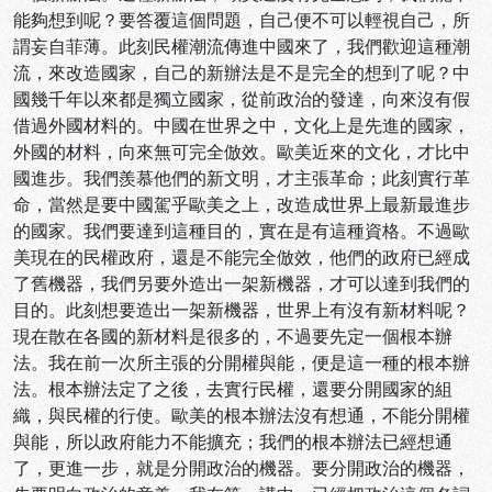
能夠想到呢？要答覆這個問題，自己便不可以輕視自己，所
謂妄自菲薄。此刻民權潮流傳進中國來了，我們歡迎這種潮
流，來改造國家，自己的新辦法是不是完全的想到了呢？中
國幾千年以來都是獨立國家，從前政治的發達，向來沒有假
借過外國材料的。中國在世界之中，文化上是先進的國家，
外國的材料，向來無可完全倣效。歐美近來的文化，才比中
國進步。我們羨慕他們的新文明，才主張革命；此刻實行革
命，當然是要中國駕乎歐美之上，改造成世界上最新最進步
的國家。我們要達到這種目的，實在是有這種資格。不過歐
美現在的民權政府，還是不能完全倣效，他們的政府已經成
了舊機器，我們另要外造出一架新機器，才可以達到我們的
目的。此刻想要造出一架新機器，世界上有沒有新材料呢？
現在散在各國的新材料是很多的，不過要先定一個根本辦
法。我在前一次所主張的分開權與能，便是這一種的根本辦
法。根本辦法定了之後，去實行民權，還要分開國家的組
織，與民權的行使。歐美的根本辦法沒有想通，不能分開權
與能，所以政府能力不能擴充；我們的根本辦法已經想通
了，更進一步，就是分開政治的機器。要分開政治的機器，