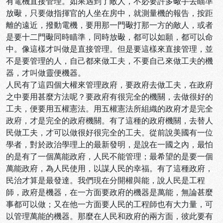
有電機直接管理。如果遇到了敵人，不必要許多礮手去瞄準
放礮，只要做指揮官的人坐在房中，就測量機的報告，按距
離的遠近，撥動電機，要用那一門礮打那一方的敵人，或者
是要十二門礮同時瞄準，同時放礮，都可以如願，都可以命
中。像這樣才叫做是直接管理。但是要這樣來直接管理，並
不是要管理的人，自己都來做工夫，不要自己來做工夫的機
器，才叫做靈便機器。
人民有了這四個大權來管理政府，要政府去做工夫，在政府
之中要用甚麼方法呢？要政府有很完全的機關，去做很好的
工夫，便要用五權憲法。用五權憲法所組織的政府才是完全
政府，才是完全的政府機關。有了這種的政府機關，去替人
民做工夫，才可以做很好很完全的工夫。從前說美國有一位
學者，對於政治學理上的最新發明，是說在一國之內，最怕
的是有了一個萬能政府，人民不能管理；最希望的是要一個
萬能政府，為人民使用，以謀人民的幸福。有了這種政府，
民治才算是最發達。我們現在分開權與能，說人民是工程
師，政府是機器，在一方面要政府的機器是萬能，無論甚麼
事都可以做；又在他一方面要人民的工程師也有大力量，可
以管理萬能的機器。那麼在人民和政府的兩方面，彼此要有