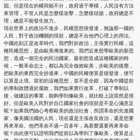
固。但是現在的權與能不分，政府過于專橫，人民沒有方法
來管理，不管人民是怎麼樣攻擊，怎麼樣頌揚，政府總是不
理，總是不能發生效力。
現在世界上的政治不進步，民權思想很發達，無論那一國的
人民，對于政治機關的現狀，總是不合他們心理上的用法。
中國此刻正是改革時代，我們對於政治，主張實行民權，這
種民權思想，是由歐美傳進來的。我們近來想學歐美的新思
想，造成一個完全的民治國家。最初想造成這種國家的時
候，一般革命志士，都以為完全倣效歐美，步歐美的後塵，
把歐美的東西完全抄過來，中國的民權便算是很發達，便可
以算是止境。當初的這種思想，並不是全錯，因為中國從前
的專制政體過於腐敗，我們如果實行改革，打破了專制以
後，做建設的事業，能夠學到像歐美，就比較上說當然是很
好。但是歐美人民對於自己國家社會的現狀是不是心滿意足
呢？如果我們細心考察歐美的政治社會，所謂革命的先進國
家，像美國法國的人民，現在還是主張改良政治，還是想要
再來革命。他們革命不過一百多年，為甚麼還要再來革命
呢？由此便可以證明我們從前以為學到了像歐美，便算是止