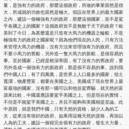
量，是強有力的政府，那麼這個政府，所做的事業當然是很
大，所成就的功效也當然是極大。假設在世界上的最大國家
之內，建設一個極強有力的政府，那麼這個國家，豈不是駕
乎各國之上的國家？這個政府豈不是無敵于天下的政府？歐
美到了今日，為甚麼還是只造有大馬力的機器之輪船，不造
極強有力的政府之國家呢？因為他們現在的人民，只有方法
來管理大馬力的機器，沒有方法來管理強有力的政府。而且
不要小馬力的舊船，另外造一隻大馬力的新船，是很容易的
事。至於國家，已經是根深蒂固，有了沒有力的舊政府，要
另外造成一個強有力的新政府，那是很不容易的事。說到我
們中國人口，有了四萬萬，是世界上人口最多的國家，領土
寬濶，物產豐富，都要在美國之上。美國成了現在世界上最
富最強的國家，沒有那一國可以和他並駕齊驅，就天然的富
源來比較，中國還應該要駕乎美國之上。但是現在的實情，
不但是不能駕乎美國之上，并且不能夠和美國相提並論。此
中原因，就是我們中國，只有天然的資格，缺少人為的工
夫，從來沒有很好的政府。如果用這種天然的資格，再加以
人為的工夫，建設一個很完全很有力的政府，發生大力量，