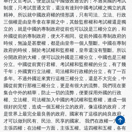
舉行文官考試，便是說從中國倣效過去的；不過英國的考試
制度，只考試普通文官，還沒有達到中國考試權之獨立的真
精神。所以就中國政府權的情形講，只有司法、立法、行政
三個權是由皇帝拿在掌握之中，其餘監察權和考試權還是獨
立的，就是中國的專制政府從前也可以說是三權分立的，和
外國從前的專制政府，便大不相同。從前外國在專制政府的
時候，無論是甚麼權，都是由皇帝一個人壟斷。中國在專制
政府的時候，關於考試權和監察權，皇帝還沒有壟斷。所以
分開政府的大權，便可以說外國是三權分立，中國也是三權
分立。中國從前實行君權、考試權和監察權的分立，有了幾
千年；外國實行立法權、司法權和行政權的分立，有了一百
多年。不過外國近來實行這種三權分立，還是不大完全，中
國從前實行那種三權分立，更是有很大的流弊。我們現在要
集合中外的精華，防止一切的流弊，便要採用外國的行政
權、立法權、司法權加入中國的考試權和監察權，連成一個
很好的完璧，造成一個五權分立的政府。像這樣的政府，才
是世界上最完全最良善的政府。國家有了這樣的純良政府，
才可以做到民有、民治、民享的國家。 我們在政權一方面，
主張四權；在治權一方面，主張五權。這四權和五權，各有