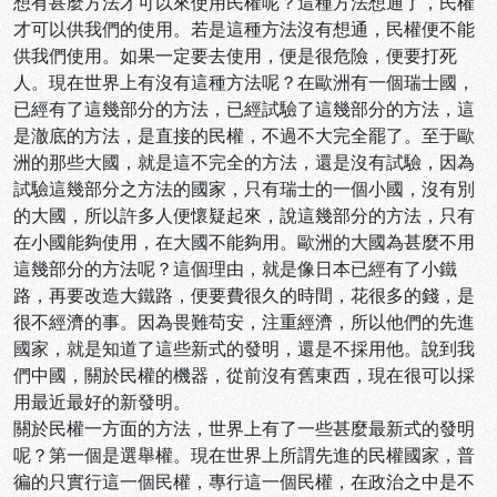
想有甚麼方法才可以來使用民權呢？這種方法想通了，民權
才可以供我們的使用。若是這種方法沒有想通，民權便不能
供我們使用。如果一定要去使用，便是很危險，便要打死
人。現在世界上有沒有這種方法呢？在歐洲有一個瑞士國，
已經有了這幾部分的方法，已經試驗了這幾部分的方法，這
是澈底的方法，是直接的民權，不過不大完全罷了。至于歐
洲的那些大國，就是這不完全的方法，還是沒有試驗，因為
試驗這幾部分之方法的國家，只有瑞士的一個小國，沒有別
的大國，所以許多人便懷疑起來，說這幾部分的方法，只有
在小國能夠使用，在大國不能夠用。歐洲的大國為甚麼不用
這幾部分的方法呢？這個理由，就是像日本已經有了小鐵
路，再要改造大鐵路，便要費很久的時間，花很多的錢，是
很不經濟的事。因為畏難苟安，注重經濟，所以他們的先進
國家，就是知道了這些新式的發明，還是不採用他。說到我
們中國，關於民權的機器，從前沒有舊東西，現在很可以採
用最近最好的新發明。
關於民權一方面的方法，世界上有了一些甚麼最新式的發明
呢？第一個是選舉權。現在世界上所謂先進的民權國家，普
徧的只實行這一個民權，專行這一個民權，在政治之中是不