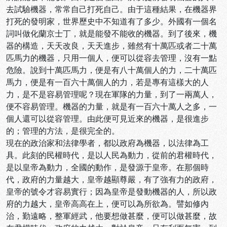
去試驗機器，常常自己打死自己。由于這種結果，在機器界
打死的發明家，世界歷史中不知道有了多少。外國有一個名
詞叫做化蘭京士丁，就是能發不能收的機器。到了後來，機
器的構造，天天改良，天天進步，雖然有十萬匹或者二十萬
匹馬力的機器，只用一個人，便可以從容去管理，沒有一點
危險。說到十萬匹馬力，便是有八十萬個人的力，二十萬匹
馬力，便是有一百六十萬個人的力，若是專有這樣大的人
力，是不是容易管理呢？現在軍隊的力量，到了一兩萬人，
便不容易管理。機器的力量，就是有一百六十萬人之多，一
個人還可以從容管理。由此便可見近來的機器，是很進步
的；管理的方法，是很完全的。
現在的政治家和法律學者，都以政府為機器，以法律為工
具。此刻的民權時代，是以人民為動力，從前的君權時代，
是以皇帝為動力，全國的動作，是發源于皇帝。在那個時
代，政府的力量越大，皇帝越顯尊嚴，有了強有力的政府，
皇帝的號令才容易實行；因為皇帝是發動機器的人，所以政
府的力越大，皇帝高高在上，便可以為所欲為。譬如修內
治，勤遠略，整軍經武，他要想做甚麼，便可以做甚麼，故