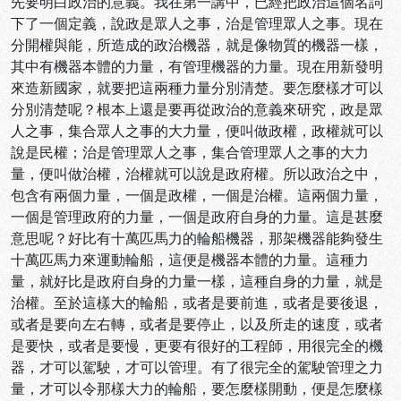
先要明白政治的意義。我在第一講中，已經把政治這個名詞
下了一個定義，說政是眾人之事，治是管理眾人之事。現在
分開權與能，所造成的政治機器，就是像物質的機器一樣，
其中有機器本體的力量，有管理機器的力量。現在用新發明
來造新國家，就要把這兩種力量分別清楚。要怎麼樣才可以
分別清楚呢？根本上還是要再從政治的意義來研究，政是眾
人之事，集合眾人之事的大力量，便叫做政權，政權就可以
說是民權；治是管理眾人之事，集合管理眾人之事的大力
量，便叫做治權，治權就可以說是政府權。所以政治之中，
包含有兩個力量，一個是政權，一個是治權。這兩個力量，
一個是管理政府的力量，一個是政府自身的力量。這是甚麼
意思呢？好比有十萬匹馬力的輪船機器，那架機器能夠發生
十萬匹馬力來運動輪船，這便是機器本體的力量。這種力
量，就好比是政府自身的力量一樣，這種自身的力量，就是
治權。至於這樣大的輪船，或者是要前進，或者是要後退，
或者是要向左右轉，或者是要停止，以及所走的速度，或者
是要快，或者是要慢，更要有很好的工程師，用很完全的機
器，才可以駕駛，才可以管理。有了很完全的駕駛管理之力
量，才可以令那樣大力的輪船，要怎麼樣開動，便是怎麼樣