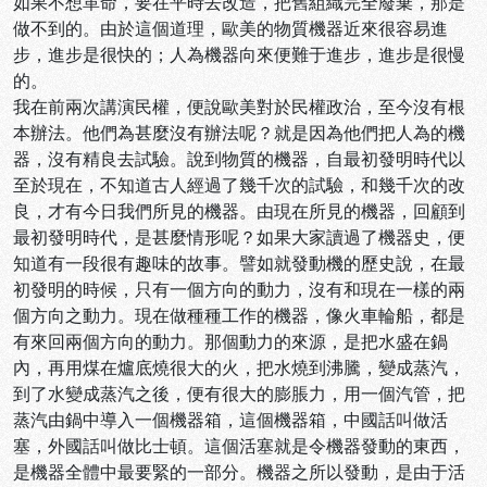
如果不想革命，要在平時去改造，把舊組織完全廢棄，那是
做不到的。由於這個道理，歐美的物質機器近來很容易進
步，進步是很快的；人為機器向來便難于進步，進步是很慢
的。
我在前兩次講演民權，便說歐美對於民權政治，至今沒有根
本辦法。他們為甚麼沒有辦法呢？就是因為他們把人為的機
器，沒有精良去試驗。說到物質的機器，自最初發明時代以
至於現在，不知道古人經過了幾千次的試驗，和幾千次的改
良，才有今日我們所見的機器。由現在所見的機器，回顧到
最初發明時代，是甚麼情形呢？如果大家讀過了機器史，便
知道有一段很有趣味的故事。譬如就發動機的歷史說，在最
初發明的時候，只有一個方向的動力，沒有和現在一樣的兩
個方向之動力。現在做種種工作的機器，像火車輪船，都是
有來回兩個方向的動力。那個動力的來源，是把水盛在鍋
內，再用煤在爐底燒很大的火，把水燒到沸騰，變成蒸汽，
到了水變成蒸汽之後，便有很大的膨脹力，用一個汽管，把
蒸汽由鍋中導入一個機器箱，這個機器箱，中國話叫做活
塞，外國話叫做比士頓。這個活塞就是令機器發動的東西，
是機器全體中最要緊的一部分。機器之所以發動，是由于活