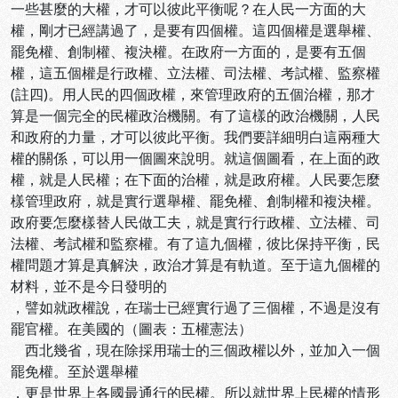
一些甚麼的大權，才可以彼此平衡呢？在人民一方面的大
權，剛才已經講過了，是要有四個權。這四個權是選舉權、
罷免權、創制權、複決權。在政府一方面的，是要有五個
權，這五個權是行政權、立法權、司法權、考試權、監察權
(註四)。用人民的四個政權，來管理政府的五個治權，那才
算是一個完全的民權政治機關。有了這樣的政治機關，人民
和政府的力量，才可以彼此平衡。我們要詳細明白這兩種大
權的關係，可以用一個圖來說明。就這個圖看，在上面的政
權，就是人民權；在下面的治權，就是政府權。人民要怎麼
樣管理政府，就是實行選舉權、罷免權、創制權和複決權。
政府要怎麼樣替人民做工夫，就是實行行政權、立法權、司
法權、考試權和監察權。有了這九個權，彼比保持平衡，民
權問題才算是真解決，政治才算是有軌道。至于這九個權的
材料，並不是今日發明的
，譬如就政權說，在瑞士已經實行過了三個權，不過是沒有
罷官權。在美國的（圖表：五權憲法）
西北幾省，現在除採用瑞士的三個政權以外，並加入一個
罷免權。至於選舉權
，更是世界上各國最通行的民權。所以就世界上民權的情形