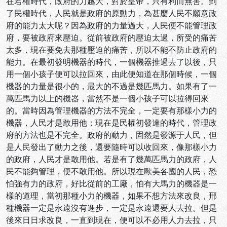
在君權時代，政府的力越大，對於皇帝，只有利而無害。到
了民權時代，人民就是政府的原動力，為甚麼人民不願意政
府的能力太大呢？因為政府的力量過大，人民便不能管理政
府，要被政府來壓迫。從前被政府的壓迫太過，所受的痛苦
太多，現在要免去那種壓迫的痛苦，所以不能不防止政府的
能力。在最初發明機器的時代，一個機器推過去了以後，只
用一個小孩子便可以拉回來，由此便知道在那個時候，一個
機器的力量是很小的，最大的不過是幾匹馬力。如果有了一
萬匹馬力以上的機器，當然不是一個小孩子可以拉得回來
的。當時因為管理機器的方法不完全，一定要有那樣小力的
機器，人民才是敢用他；現在是民權初發達的時代，管理政
府的方法也是不完全。政府的動力，固然是發源于人民，但
是人民發出了動力之後，還要隨時可以收回來，像那樣小力
的政府，人民才是敢用他。若是有了幾萬匹馬力的政府，人
民不能夠管理，便不敢用他。所以現在歐美各國的人民，恐
怕強有力的政府，好比從前的工廠，怕有大馬力的機器是一
樣的道理，當初那種小力的機器，如果不想方法來改良，邢
種機器一定是永遠沒有進步，一定是永遠還要人去拉。但是
後來日日求改良，一直到現在，便可以不必用人力去拉，只