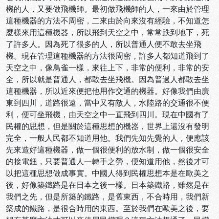
機的人，又要做飛機師。最初做飛機師的人，一來由於管理
這種機器的方法不周密，二來由於向來沒有經驗，不知道怎
麼樣來用這種機器，所以飛到天空之中，常常跌到地下，死
了許多人。因為死了很多的人，所以普通人便不敢去坐飛
機。現在管理這種機器的方法很周密，許多人都知道飛到了
天空之中，像鳥雀一樣，來往上下，非常的便利，非常的安
全，所以就是普通人，都敢去坐飛機。因為普過人都敢去坐
這種機器，所以近來便把他用作交通的機器。好像我們由廣
東到四川，道路很遠，當中又有敵人，水陸路的交通很不便
利，便可坐飛機，由天空之中一直飛到四川。現在中國有了
民權的思想，但是關於這種思想的機器，世界上還沒有發明
完全，一般人民都不知道用他。我們先知先覺的人，便應該
先來造好這種機器，做一個很便利的放水制，做一個很安全
的接電鈕，只要普通人一轉手之勞，便知道用他，然後才可
以把這種思想做成事實。中國人得到民權思想本是在歐美之
後，好像築鐵路是在日本之後一樣。日本築鐵路，雖然是在
我們之先，但是所築的鐵路，是舊東西，不合時用，我們新
築成的鐵路，是很合時用的東西。至於我們在歐美之後，要