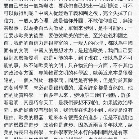
要自己想出一個新辦法。要我們自己想出一個新辦法，可不
可以做得到呢？中國人從經過了義和團之後，完全失掉了自
信力。一般人的心理，總是信仰外國，不敢信仰自己，無論
甚麼事，以為要自己去做成，單獨來發明，是不可能的，一
定要步歐美的後塵，要倣效歐美的辦法。至於在義和團之
前，我們的自信力是很豐富的，一般人的心理，都以為中國
固有的文明，中國人的思想才力，是超過歐美，我們自己要
做到甚麼新發明，都是可能的事，到了現在，便以為是不可
能的事。殊不知歐美的文明，只在物質的一方面，不在其他
的政治各方面。專就物質文明的科學說，歐美近來本是很發
達的。一個人對於一種學問，固然是有特長，但是對於其餘
的各科學問，未必都是很精通的。還有許多都是盲然的。他
們的物質科學，一百多年以來，發明(註三)到了極點，許多
新發明，真是巧奪天工，是我們夢想不到的。如果說政治學
問，他們從前沒有想到的，我們現在也想不到，那便是沒有
理由。歐美的機器，近來本有很完全的進步，但是不能說他
們的機器是進步，政治也是進步。因為近兩百多年以來，歐
美的特長只有科學，大科學家對於本行的學問固然是有專