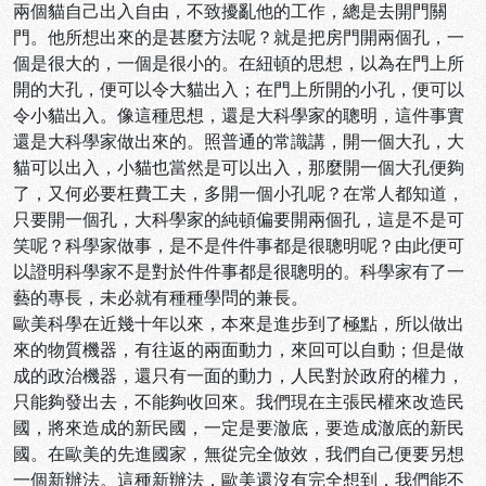
兩個貓自己出入自由，不致擾亂他的工作，總是去開門關
門。他所想出來的是甚麼方法呢？就是把房門開兩個孔，一
個是很大的，一個是很小的。在紐頓的思想，以為在門上所
開的大孔，便可以令大貓出入；在門上所開的小孔，便可以
令小貓出入。像這種思想，還是大科學家的聰明，這件事實
還是大科學家做出來的。照普通的常識講，開一個大孔，大
貓可以出入，小貓也當然是可以出入，那麼開一個大孔便夠
了，又何必要枉費工夫，多開一個小孔呢？在常人都知道，
只要開一個孔，大科學家的純頓偏要開兩個孔，這是不是可
笑呢？科學家做事，是不是件件事都是很聰明呢？由此便可
以證明科學家不是對於件件事都是很聰明的。科學家有了一
藝的專長，未必就有種種學問的兼長。
歐美科學在近幾十年以來，本來是進步到了極點，所以做出
來的物質機器，有往返的兩面動力，來回可以自動；但是做
成的政治機器，還只有一面的動力，人民對於政府的權力，
只能夠發出去，不能夠收回來。我們現在主張民權來改造民
國，將來造成的新民國，一定是要澈底，要造成澈底的新民
國。在歐美的先進國家，無從完全倣效，我們自己便要另想
一個新辦法。這種新辦法，歐美還沒有完全想到，我們能不