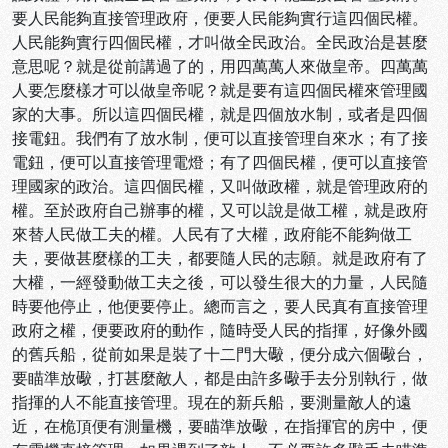
要人民能夠直接管理政府，便要人民能夠實行這四個民權。
人民能夠實行四個民權，才叫做全民政治。全民政治是甚麼
意思呢？就是從前講過了的，用四萬萬人來做皇帝。四萬萬
人要怎麼樣才可以做皇帝呢？就是要有這四個民權來管理國
家的大事。所以這四個民權，就是四個放水制，或者是四個
接電鈕。我們有了放水制，便可以直接管理自來水；有了接
電鈕，便可以直接管理電燈；有了四個民權，便可以直接管
理國家的政治。這四個民權，又叫做政權，就是管理政府的
權。至於政府自己辦事的權，又可以說是做工權，就是政府
來替人民做工夫的權。人民有了大權，政府能不能夠做工
夫，要做甚麼樣的工夫，都要隨人民的志願。就是政府有了
大權，一經發動做工夫之後，可以發生很大的力量，人民隨
時要他停止，他便要停止。總而言之，要人民真有直接管理
政府之權，便要政府的動作，隨時受人民的指揮，好像外國
的舊兵船，從前如果是裝了十二門大礮，便分成六個礮台，
要瞄準放礮，打甚麼敵人，都是由許多礮手去分別執行，做
指揮的人不能直接管理。現在的新兵船，要測量敵人的遠
近，在桅頂便有測量機，要瞄準放礮，在指揮官的房中，便