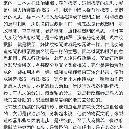
來的，日本人把政治組織，譯作機關，這個機關的意思，就
是中國人所常說的機器一樣。我們中國人從前說機關，是機
會的意思，從日本人把政治組織譯成了機關之後，就和機器
的意思相同；所以從前說政府衙門，現在說是行政機關、財
政機關、軍事機關、教育機關，這種種機關的意思，和日本
人所說的政府機關，是一樣的解釋，沒有絲毫分別。現在說
機關，就是機器，好比說機關鎗就是機器鎗一樣。由此便知
道機關和機器兩個名詞是一樣的意思。因為機關和機器的意
思相同，所以行政機關，就可以說是行政機器。至於行政機
器和製造機器，有甚麼分別呢？製造機器，完全是用物質做
成的，譬如用木料、鋼、鐵和皮帶種種東西湊合起來，便做
成製造機器。行政機器，完全是用人組織成的，種種動作都
是靠人去活動，不是靠物去活動。所以行政機器和製造機
器，有大大的分別。最要緊的分別，就是行政機器是靠人的
能力去發動的，製造機器是靠物的能力去發動的。
照前幾次所講的民權情形，便知道近來的歐美文化是很發達
的，文明是很進步的。分析起來說，他們的物質文明，像製
造機器那些東西的進步，是很快的。至于人為機器，像政府
機關這些東西的進步，是很慢的。這個理由，是在甚麼地方