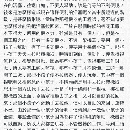
在的活塞，往返自如，不要人幫助，該是何等的不利便呢？
後來是怎麼樣造成現在這樣便利的活塞呢？當中所經過的階
級，是甚麼情形呢？當時做那種機器的工程師，毫不知道要
怎麼樣才能夠把活塞拉回來。至於在那個時候的棉花工廠，
本不很大，所用的機器力，雖然是只有一個方向，但是在一
個工廠之內，只有十多架機器。不過一架機器，要用一個小
孩子去幫助，有了十多架機器，便要用十幾個小孩子。那些
小孩子天天去拉那種機器，時時刻刻做一個動作，便覺得很
無趣味，很覺得討厭。因為那些小孩子，覺得那種工作討
厭，所以要有工頭去監視，那些小孩子才不躲懶。工頭一離
開了工廠，那些小孩子便不拉機器，便去玩耍。其中有一個
很聰明又很懶怠的小孩子，不情願總是用手去拉那架機器，
想用一個方法代手去拉，于是乎用一條繩和一根棍，梆在那
架機器的上面，令活塞推過去了之後，又可以自動的拉回
來；那個小孩子不必動手去拉他，便可以自動的來回，運轉
不已。由於那一個小孩子的發明，便傳到那十幾個小孩子的
全體。那些全體的小孩子因為都得了棍和繩的幫助，機器都
可以自動，所以大家都去玩耍，不管機器的工作。等到工頭