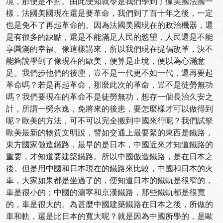
境，那便是不對。由此便知就令是我們學到了像美國法國一
樣，法國美國現在還是要革命，我們到了百十年之後，一定
也是免不了再起革命的。因為法國美國現在的政治機器，還
是有很多的缺點，還是不能滿足人民的慾望，人民還是不能
享圓滿的幸福。像這樣講來，所以我們現在提倡改革，決不
能夠說學到了像現在的歐美，便算是止境，便以為心滿意
足。我們步他們的後塵，豈不是一代更不如一代，還再要起
革命嗎？若是再起革命，那麼此次的革命，豈不是徒勞無功
嗎？我們要現在的革命不是徒勞無功，想存一個長治久安之
計，所謂一勞永逸，免將來的後患，要怎麼樣才可以做得到
呢？歐美的方法，可不可以完全搬到中國來行呢？我們試拏
歐美最新的物質文明說，譬如交通上最要緊的東西是鐵路，
東方國家倣造鐵路，最早的是日本，中國近來才知道鐵路的
重要，才知道要建築鐵路。所以中國倣造鐵路，是在日本之
後。但是用中國和日本現在的鐵路來比較，中國和日本的火
車，大家如果都是坐過了的，便知道日本的鐵軌是很窄的，
車是很小的；中國的滬寧和京漢鐵路，那些鐵軌都是很寬
的，車是很大的。為甚麼中國建築鐵路在日本之後，所做的
車和軌，還是比日本的寬大呢？就是因為中國所學的，是歐