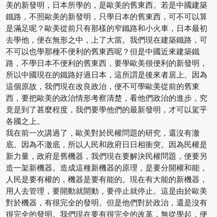
美的新發明，日本所學的，是歐美的舊東西。若是中國建築
鐵路，不照歐美的新發明，只學日本的舊東西，可不可以算
是滿足呢？歐美從前只有那樣的窄鐵路和小火車，日本最初
去學他，便在無形之中，上了大當。我們現在建築鐵路，可
不可以也學那種不便利的舊東西呢？但是中國近來建築鐵
路，不學日本不便利的舊東西，要學歐美很便利的新發明，
所以中國現在的鐵路好過日本，這所謂是後來者居上。因為
這個原故，我們現在改良政治，便不可學歐美從前的舊東
西，要把歐美的政治情形考察清楚，看他們政治的進步，究
竟是到了甚麼程度，我們要學他們的最新發明，才可以駕乎
各國之上。
我在前一次講過了，歐美對於民權問題的研究，還沒有澈
底。因為不澈底，所以人民和政府日日相衝突。因為民權是
新力量，政府是舊機器，我們現在要解決民權問題，便要另
造一架新機器。造成這種新機器的原理，是要分開權和能，
人民是要有權的，機器是要有能的。現在有大能的新機器，
用人去管理，要開動就開動，要停止就停止。這是由於歐美
對於機器，有很完全的發明。但是他們對於政治，還是沒有
很完全的發明。我們現在要有很完全的改革，無從學起，便