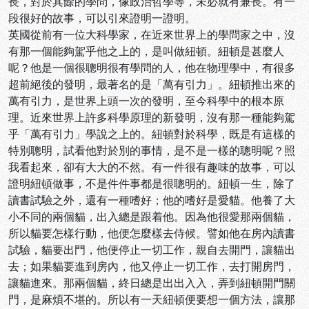
長，對於其餘的學問，像政治哲學等，未必就有兼長。有一
段很好的故事，可以引來證明一證明。
英國從前有一位大科學家，在近來世界上的學問家之中，沒
有那一個能夠駕乎他之上的，是叫做紐頓。紐頓是甚麼人
呢？他是一個很聰明很有學問的人，他在物理學中，有很多
超前絕後的發明，最著名的是「萬有引力」。紐頓推出來的
萬有引力，是世界上頭一次的發明，至今科學中的根本原
理。近來世界上許多科學原理的新發明，沒有那一種能夠駕
乎「萬有引力」學說之上的。紐頓對於科學，既是有這樣的
特別聰明，試看他對於別的事情，是不是一樣的聰明呢？照
我看起來，卻有大大的不然。有一件很有趣味的故事，可以
證明紐頓做事，不是件件事都是很聰明的。紐頓一生，除了
讀書試驗之外，還有一種嗜好；他的嗜好是愛貓。他養了大
小不同的兩個貓，出入總是跟着他。因為他很愛那兩個貓，
所以貓要怎樣行動，他便怎麼樣去侍候。譬如他在房內讀書
試驗，貓要出門，他便停止一切工作，親自去開門，讓貓出
去；如果貓要進到房內，他又停止一切工作，去打開房門，
讓貓進來。那兩個貓，終日總是出出入入，弄到紐頓開門關
門，是麻煩不堪的。所以有一天紐頓便要想一個方法，讓那