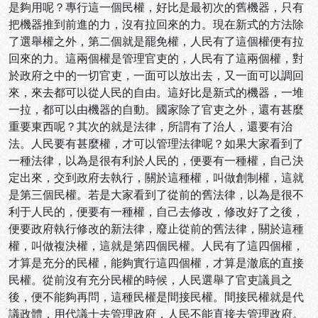
是夠用呢？專行這一個民權，好比是最初次的舊機器，只有
把機器推到前進的力，沒有拉回來的力。現在新式的方法除
了選舉權之外，第二個就是罷免權，人民有了這個權便有拉
回來的力。這兩個權是管理官吏的，人民有了這兩個權，對
於政府之中的一切官吏，一面可以放出去，又一面可以調回
來，來去都可以從人民的自由。這好比是新式的機器，一堆
一拉，都可以由機器的自動。國家除了官吏之外，還有甚麼
重要東西呢？其次的就是法律，所謂有了治人，還要有治
法。人民要有甚麼權，才可以管理法律呢？如果大家看到了
一種法律，以為是很有利於人民的，便要有一種權，自己決
定出來，交到政府去執行，關於這種權，叫做創制權，這就
是第三個民權。若是大家看到了從前的舊法律，以為是很不
利于人民的，便要有一種權，自己去修改，修改好了之後，
便要政府執行修改的新法律，廢止從前的舊法律，關於這種
權，叫做複決權，這就是第四個民權。人民有了這四個權，
才算是充分的民權，能夠實行這四個權，才算是澈底的直接
民權。從前沒有充分民權的時候，人民選舉了官吏議員之
後，便不能夠再問，這種民權是間接民權。間接民權就是代
議政體，用代議士去管理政府，人民不能直接去管理政府。