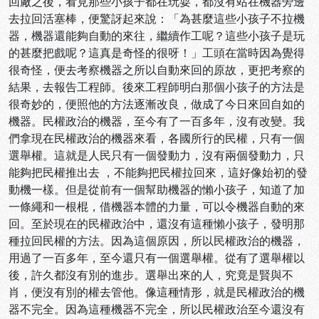
回廠之後，看見那些小孩子都在玩耍，都沒有站在機器旁邊
去拉回活塞棒，便驚訝起來說：「為甚麼這些小孩子不拉機
器，機器還能夠自動的來往，繼續作工呢？這些小孩子是玩
的甚麼把戲呢？這真是奇怪的很呀！」工頭在當時因為覺得
很奇怪，便去考察機器之所以自動來回的原故，更把考察的
結果，去報告工程師。後來工程師明白那個小孩子的方法是
很奇妙的，便照他的方法逐漸改良，做成了今日來回自如的
機器。民權政治的機器，至今有了一百多年，沒有改變。我
們拿現在民權政治的機器來看，各國所行的民權，只有一個
選舉權。這就是人民只有一個發動力，沒有兩個發動力，只
能夠把民權推出去 ，不能夠把民權拉回來，這好像始初的發
動機一樣。但是從前有一個幫助機器的懶小孩子，知道了加
一條繩和一根棍，借機器本體的力量，可以令機器自動的來
回。至於現在的民權政治中，還沒有這種懶小孩子，發明那
種拉回民權的方法。因為這個原因，所以民權政治的機器，
用過了一百多年，至今還只有一個選舉權。從有了選舉權以
後，許久都沒有別的進步。選舉出來的人，究竟是賢與不
肖，便沒有別的權去管他。像這種情形，就是民權政治的機
器不完全。因為這種機器不完全，所以民權政治至今還沒有