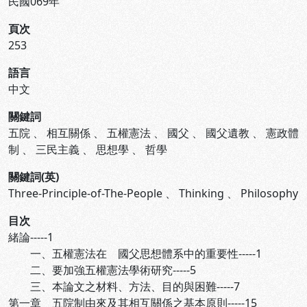
民國069年
頁次
253
語言
中文
關鍵詞
五院
、
相互關係
、
五權憲法
、
國父
、
國父遺教
、
憲政體
制
、
三民主義
、
思想學
、
哲學
關鍵詞(英)
Three-Principle-of-The-People
、
Thinking
、
Philosophy
目次
緒論-----1
一、五權憲法在 國父思想體系中的重要性-----1
二、要加強五權憲法學術研究-----5
三、本論文之材料、方法、目的與困難-----7
第一章 五院制由來及其相互關係之基本原則-----15