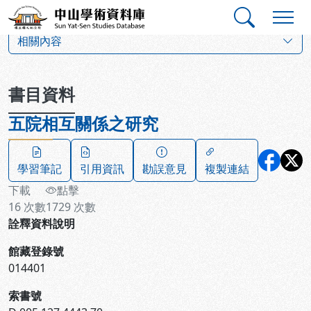
跳到主要內容
:::
:::
中山學術資料庫
:::
相關內容
書目資料
五院相互關係之研究
學習筆記
引用資訊
勘誤意見
複製連結
下載
點擊
16
次數
1729
次數
詮釋資料說明
館藏登錄號
014401
索書號