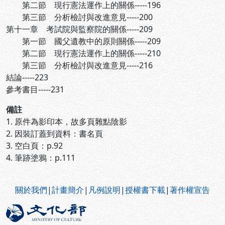
第二節 現行憲法運作上的關係-----196
第三節 分析檢討與改進意見-----200
第十一章 考試院與監察院的關係-----209
第一節 國父遺教中的原則關係-----209
第二節 現行憲法運作上的關係-----210
第三節 分析檢討與改進意見-----216
結論-----223
參考書目-----231
備註
1. 原件為影印本，故多頁雜點陰影
2. 因裝訂蓋到資料：書名頁
3. 空白頁：p.92
4. 筆跡塗鴉：p.111
:::
關於我們
|
計畫簡介
|
凡例說明
|
授權書下載
|
著作權宣告