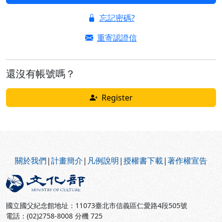
忘記密碼?
重寄認證信
還沒有帳號嗎？
Register
:::
關於我們
|
計畫簡介
|
凡例說明
|
授權書下載
|
著作權宣告
國立國父紀念館地址：11073臺北市信義區仁愛路4段505號
電話：(02)2758-8008 分機 725