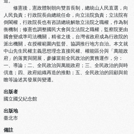
道。
修憲後，憲政體制朝向雙首長制，總統山人民直選，向
人民負責；行政院長由總統任命，向立法院負責；立法院有
倒閣權，行政院長也有咨請總統解散立法院之職權，作為制
衡機制；修憲也調整國民大會與立法院之職權，監察院更由
國會變成準司法機關，精省之後，台灣省政府成為行政院的
派出機關，在授權範圍內監督、協調推行地方自治。本文就
中山先生民權主義思想理念直接民權、權能區分與「萬能政
府」的落實與開展，參據當前全民政治的實務運作，分：
一、導論；二、全民政治與萬能政府；三、全民政治的與時
倶進；四、政府組織再造的推動；五、全民政治的回顧與前
瞻等論述其發展與變遷。
出版者
國立國父紀念館
出版地
臺北市
備註