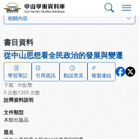
跳到主要內容
:::
:::
中山學術資料庫
:::
相關內容
書目資料
從中山思想看全民政治的發展與變遷
學習筆記
引用資訊
勘誤意見
複製連結
下載
點擊
0
次數
1269
次數
詮釋資料說明
文件類型
本館出版品
題名