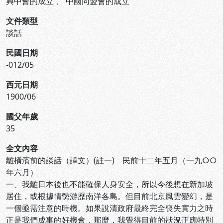
興中會的成立
、
中國同盟會的成立
文件類型
談話
民國日期
-012/05
西元日期
1900/06
國父年歲
35
全文內容
離橫濱前的談話（譯文）(註一) 民前十二年五月（一九○○
年六月）
一、我離日本後也不能確保人身安全，所以今後想在新加坡
居住，或根據情勢游歷南洋各島。但目前北京風雲變幻，是
一個亟需注意的時機。如果說清政府最終完全喪失實力之時
正是我們成事的好機會，那麼，我覺得目前的狀況正應特別