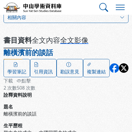
跳到主要內容
:::
:::
中山學術資料庫
:::
相關內容
書目資料
全文內容
全文影像
離橫濱前的談話
學習筆記
引用資訊
勘誤意見
複製連結
下載
點擊
2
次數
508
次數
詮釋資料說明
題名
離橫濱前的談話
生平歷程