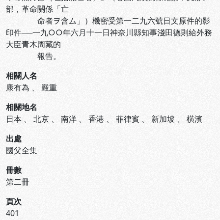
部，革命關係「亡
命者ヲ含ム」）機密受第一二九六號日文原件的影
印件──一九○○年六月十一日神奈川縣知事淺田德則給外務
大臣青木周藏的
報告。
相關人名
康有為
、
嚴重
相關地名
日本
、
北京
、
南洋
、
香港
、
菲律賓
、
新加坡
、
橫濱
出處
國父全集
冊數
第二冊
頁次
401