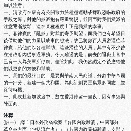
加以注意。
一、清政府在康有為公開致力於種種運動或採取恐嚇政府的
手段之際，對他的黨派抱有嚴重警惕，並因而對我們黨派的
注意逐漸放鬆，這在某種程度上正是我黨的幸事。
一、菲律賓的「亂黨」對我們寄予期望，而我們也有希望日
後借助他們的力量以成事的想法，故已將數百人員密運往菲
律賓，給他們以各種幫助。這些潛往的人員，其中有不少曾
在清政府內從事過軍務。令人難過的是，前去的退職士官中
已有一人為美軍所俘虜。儘管如此，我仍然認定今後應給他
們以更多的方便和幫助。
一、我們的最終目的，是要與華南人民商議，分割中華帝國
的一部分，新建一個共和國。為此計劃要匯集眾多同志，並
徐待時機。
一、此次赴新加坡途中，擬在香港停留一晝夜，因有事須與
陳面商。
注釋
(註一) 譯自日本外務省檔案「各國內政雜纂，中國部分，
革命黨方面（包括流亡者）」（各國內政關係雜纂，支那ノ