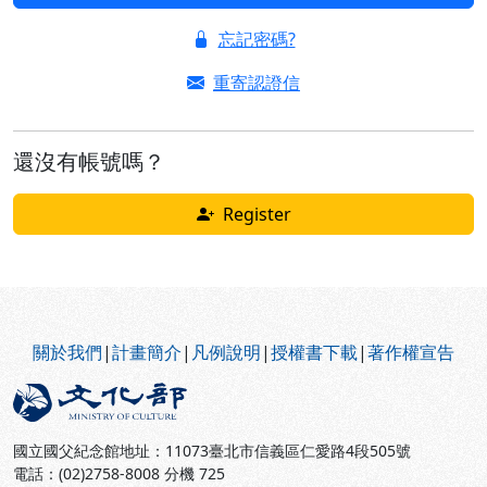
忘記密碼?
重寄認證信
還沒有帳號嗎？
Register
:::
關於我們
|
計畫簡介
|
凡例說明
|
授權書下載
|
著作權宣告
國立國父紀念館地址：11073臺北市信義區仁愛路4段505號
電話：(02)2758-8008 分機 725