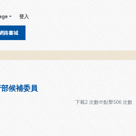
age
登入
網路書城
行部候補委員
下載
2
次數
點擊
506
次數