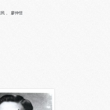
素民
、
廖仲愷