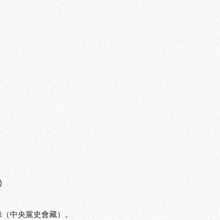
)
錄（中央黨史會藏）。