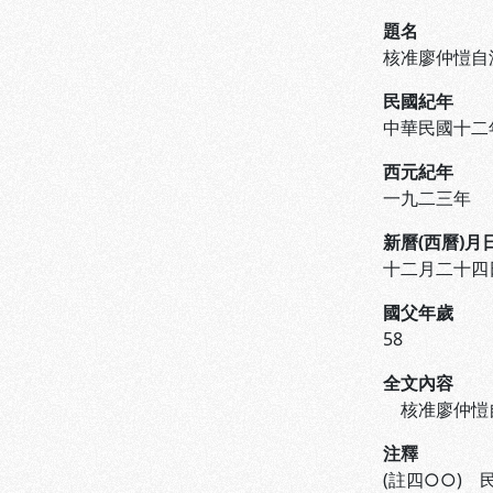
題名
核准廖仲愷自
民國紀年
中華民國十二
西元紀年
一九二三年
新曆(西曆)月
十二月二十四
國父年歲
58
全文內容
核准廖仲愷自
注釋
(註四○○)