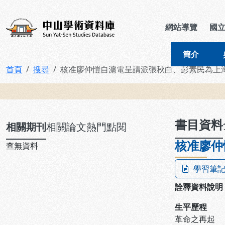
跳到主要內容
:::
:::
中山學術資料庫
網站導覽
國
簡介
首頁
搜尋
核准廖仲愷自滬電呈請派張秋白、彭素民為上
:::
書目資料
相關期刊
相關論文
熱門點閱
核准廖仲
查無資料
學習筆
詮釋資料說明
生平歷程
革命之再起