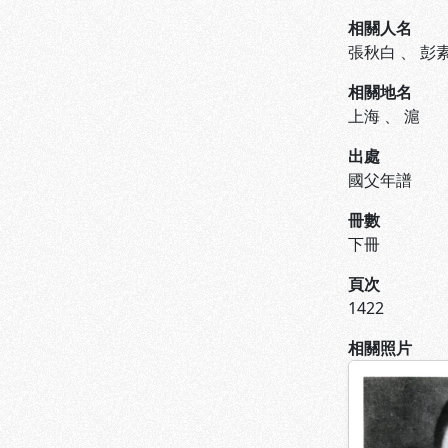
相關人名
張秋白
、
彭
相關地名
上海
、
滬
出處
國父年譜
冊數
下冊
頁次
1422
相關照片