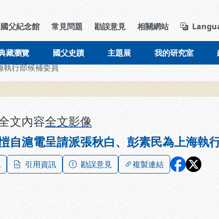
導覽列區塊
立國父紀念館
常見問題
勘誤意見
相關網站
Langu
典藏瀏覽
國父史蹟
主題展
我的研究室
海執行部候補委員
全文內容
全文影像
愷自滬電呈請派張秋白、彭素民為上海執
記
引用資訊
勘誤意見
複製連結