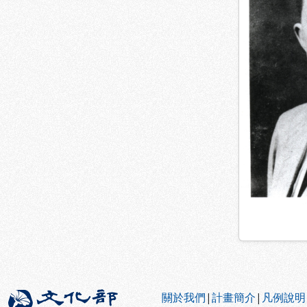
:::
關於我們
|
計畫簡介
|
凡例說明