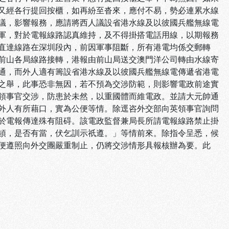
又經各行提回按櫃，如再紛至沓來，應付不易，勢必連累水線
議，影響報務，應請將西人議設省港水線及以彼國兵艦無線電
軍，對於電報線路認真維持，及不得掛搭電話用線，以期報務
直達線路在深圳段內，前因軍事阻斷，所有港電均係交郵轉
前山各局線路接轉，港報由前山局送交澳門洋公司轉由水線寄
通，而外人適有籌設省港水線及以彼國兵艦無線電傳遞省港電
之舉，此事恐非無因，若不預為交涉防範，則影響電政前途實
領事官交涉，防患於未然，以重國體而維電政。並請大元帥通
外人有所藉口，實為公便等情。除逕咨外交部向英領事官詢問
於電報傳達殊有阻碍。該電政監督兼局長所請電報線路禁止掛
頓，是否有當，伏乞訓示祇遵。」等情前來。除指令呈悉，候
便遵照向外交團嚴重制止，仍將交涉情形具報核辦為要。此