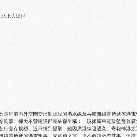
、
北上與逝世
部長程潛向外交團交涉制止設省港水線及兵艦無線電傳遞省港電報
令飭事：據大本營建設部長林森呈稱：「現據廣東電政監督兼廣
各行交存按櫃，近日紛到提取，雖因廣港線阻過久，寄報轉港太
無線電傳遞省港電報事，未實施之前，原不敢謂必有其事，但證