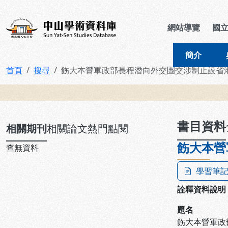
跳到主要內容
:::
:::
中山學術資料庫
網站導覽
國
簡介
首頁
搜尋
飭大本營軍政部長程潛向外交團交涉制止設省
:::
書目資料
相關期刊
相關論文
熱門點閱
飭大本營
查無資料
學習筆
詮釋資料說明
題名
飭大本營軍政