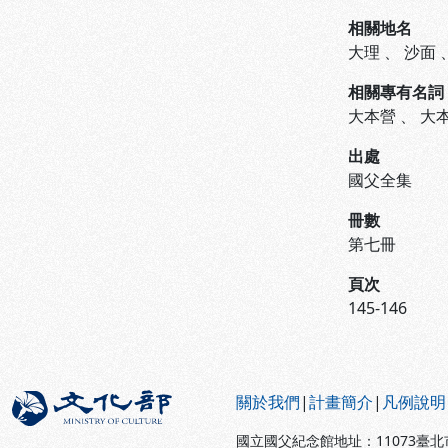
相關地名
大理
、
沙面
相關專有名詞
大本營
、
大
出處
國父全集
冊數
第七冊
頁次
145-146
:::
關於我們
|
計畫簡介
|
凡例說明
國立國父紀念館地址：11073臺