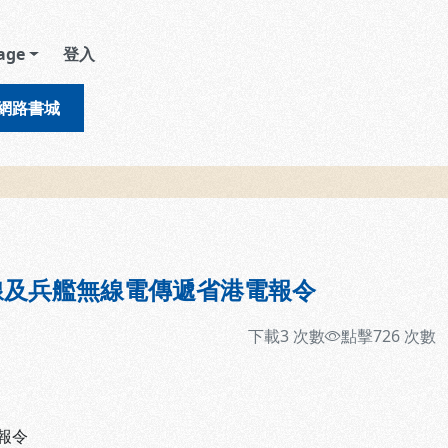
age
登入
網路書城
線及兵艦無線電傳遞省港電報令
下載
3
次數
點擊
726
次數
報令