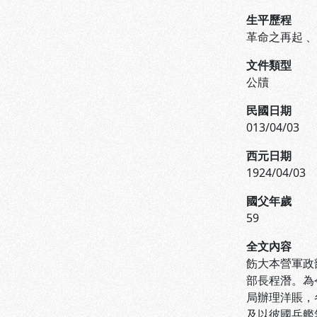
生平歷程
革命之再起
文件類型
公牘
民國日期
013/04/03
西元日期
1924/04/03
國父年歲
59
全文內容
飭大本營軍政
部長程潛。為
局辦理洋賬，
及以彼國兵艦