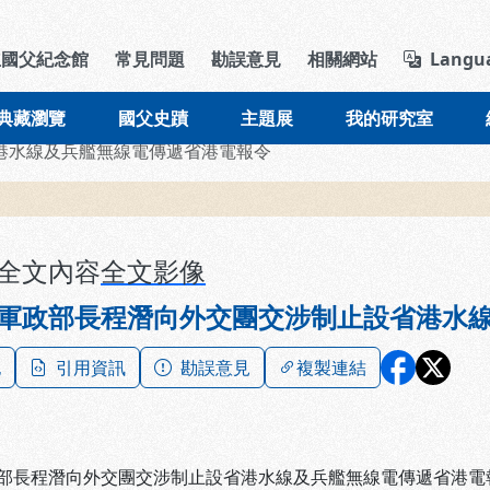
導覽列區塊
立國父紀念館
常見問題
勘誤意見
相關網站
Langu
典藏瀏覽
國父史蹟
主題展
我的研究室
港水線及兵艦無線電傳遞省港電報令
全文內容
全文影像
軍政部長程潛向外交團交涉制止設省港水
記
引用資訊
勘誤意見
複製連結
部長程潛向外交團交涉制止設省港水線及兵艦無線電傳遞省港電