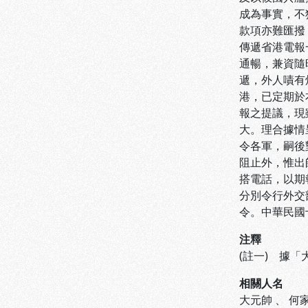
成為事實，不
款項亦難匯撥
傳遞省港電報
通暢，兼資隨
遞，外人嘖有
港，已定期於
報之提議，現
大。理合據情
令各軍，嗣後
阻止外，惟出
搭電話，以期
分別令行外交
令。中華民國
注釋
(註一) 據
相關人名
大元帥
、
何