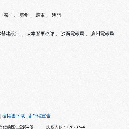
、
深圳
、
廣州
、
廣東
、
澳門
本營建設部
、
大本營軍政部
、
沙面電報局
、
廣州電報局
|
授權書下載
|
著作權宣告
北市信義區仁愛路4段
訪客人數：
17873744