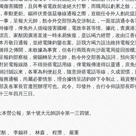
獨傷害國體，且與粤省電政前途絕大打擊，而職局以虧累之餘，
，牽動更鉅。錫祥伏查值茲修線通報之際，豈能任令外人創此提
一事，呈報大元帥，飭令外交部預為交涉制止，一面並請通令各
時修理，俾免外人借端侵害國權，電政幸甚等情。據此，查廣港
煩言。家猷因廣港直達一時未易恢復，是以竭力經營，改由江香
本月敬日通報，並經電陳鈞鑒在案。詎我方竭力設法維持電報交
雖得之傳聞，未敢據為事實，但各行商既有向沙面電局提回按櫃
呈報鈞部察核，俯賜轉呈大元帥，飭令外交部善為設詞，預向英
對於電報線路，不得掛搭電話用線，俾電報傳達得以靈通，庶免
師討賊以來，各軍為利便起見，隨意掛搭電話等線，久成習慣，
報務通暢，尚屬必要情形，理合據情呈請鈞帥下令制止，藉資整
部及各軍長官遵照辦理可也。此令。印發外，合行令仰該部長即
十三年四月三日。
「大本營公報」第十號大元帥訓令第一三四號。
家猷
、
李錫祥
、
林森
、
程潛
、
嚴重