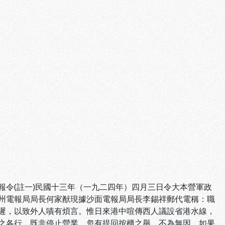
令(註一)民國十三年（一九二四年）四月三日令大本營軍政
州電報局局長何家猷現據沙面電報局局長李錫祥郵代電稱：職
遲，以致外人嘖有煩言。惟日來港中喧傳西人議設省港水線，
之各行，既非停止營業，忽有提回按櫃之舉，不為無因。如果