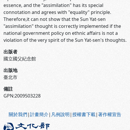
essence, and the "assimilation" has its special
connotation and agrees with "equality" principle.
Therefore,it can not show that the Sun Yat-sen
"assimilation" thought is correctly implemented if the
national government policy on ethnic affairs is not a
violation of the very spirit of the Sun Yat-sen's thoughts.
出版者
國立國父紀念館
出版地
臺北市
備註
GPN:2009503228
:::
關於我們
|
計畫簡介
|
凡例說明
|
授權書下載
|
著作權宣告