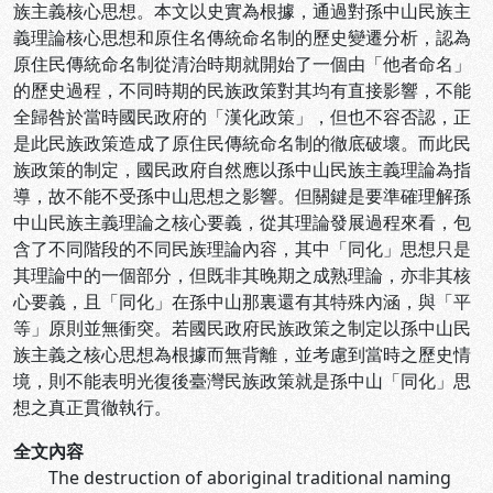
族主義核心思想。本文以史實為根據，通過對孫中山民族主
義理論核心思想和原住名傳統命名制的歷史變遷分析，認為
原住民傳統命名制從清治時期就開始了一個由「他者命名」
的歷史過程，不同時期的民族政策對其均有直接影響，不能
全歸咎於當時國民政府的「漢化政策」，但也不容否認，正
是此民族政策造成了原住民傳統命名制的徹底破壞。而此民
族政策的制定，國民政府自然應以孫中山民族主義理論為指
導，故不能不受孫中山思想之影響。但關鍵是要準確理解孫
中山民族主義理論之核心要義，從其理論發展過程來看，包
含了不同階段的不同民族理論內容，其中「同化」思想只是
其理論中的一個部分，但既非其晚期之成熟理論，亦非其核
心要義，且「同化」在孫中山那裏還有其特殊內涵，與「平
等」原則並無衝突。若國民政府民族政策之制定以孫中山民
族主義之核心思想為根據而無背離，並考慮到當時之歷史情
境，則不能表明光復後臺灣民族政策就是孫中山「同化」思
想之真正貫徹執行。
全文內容
The destruction of aboriginal traditional naming