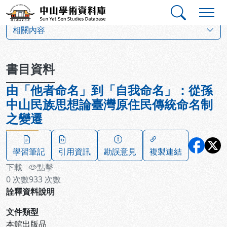
跳到主要內容
:::
:::
中山學術資料庫
:::
相關內容
書目資料
由「他者命名」到「自我命名」：從孫
中山民族思想論臺灣原住民傳統命名制
之變遷
學習筆記
引用資訊
勘誤意見
複製連結
下載
點擊
0
次數
933
次數
詮釋資料說明
文件類型
本館出版品