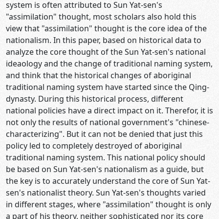
system is often attributed to Sun Yat-sen's
"assimilation" thought, most scholars also hold this
view that "assimilation" thought is the core idea of the
nationalism. In this paper, based on historical data to
analyze the core thought of the Sun Yat-sen's national
ideaology and the change of traditional naming system,
and think that the historical changes of aboriginal
traditional naming system have started since the Qing-
dynasty. During this historical process, different
national policies have a direct impact on it. Therefor, it is
not only the results of national government's "chinese-
characterizing". But it can not be denied that just this
policy led to completely destroyed of aboriginal
traditional naming system. This national policy should
be based on Sun Yat-sen's nationalism as a guide, but
the key is to accurately understand the core of Sun Yat-
sen's nationalist theory. Sun Yat-sen's thoughts varied
in different stages, where "assimilation" thought is only
a part of his theory, neither sophisticated nor its core