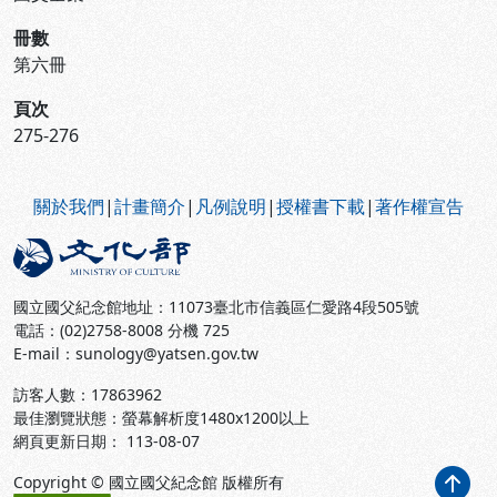
冊數
第六冊
頁次
275-276
:::
關於我們
|
計畫簡介
|
凡例說明
|
授權書下載
|
著作權宣告
國立國父紀念館地址：11073臺北市信義區仁愛路4段505號
電話：(02)2758-8008 分機 725
E-mail：sunology@yatsen.gov.tw
訪客人數：
17863962
最佳瀏覽狀態：螢幕解析度1480x1200以上
網頁更新日期： 113-08-07
Copyright © 國立國父紀念館 版權所有