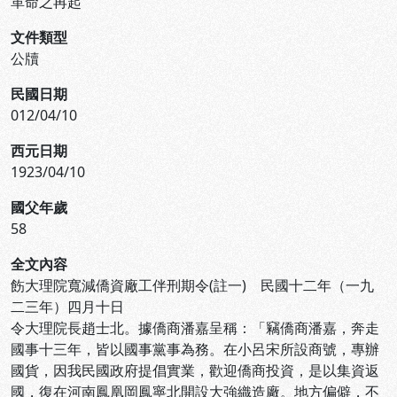
革命之再起
文件類型
公牘
民國日期
012/04/10
西元日期
1923/04/10
國父年歲
58
全文內容
飭大理院寬減僑資廠工伴刑期令(註一) 民國十二年（一九
二三年）四月十日
令大理院長趙士北。據僑商潘嘉呈稱：「竊僑商潘嘉，奔走
國事十三年，皆以國事黨事為務。在小呂宋所設商號，專辦
國貨，因我民國政府提倡實業，歡迎僑商投資，是以集資返
國，復在河南鳳凰岡鳳寧北開設大強織造廠。地方偏僻，不