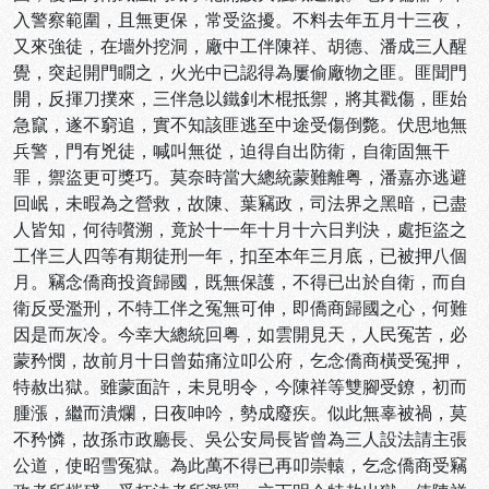
入警察範圍，且無更保，常受盜擾。不料去年五月十三夜，
又來強徒，在墻外挖洞，廠中工伴陳祥、胡德、潘成三人醒
覺，突起開門瞯之，火光中已認得為屢偷廠物之匪。匪聞門
開，反揮刀撲來，三伴急以鐵釗木棍抵禦，將其戳傷，匪始
急竄，遂不窮追，實不知該匪逃至中途受傷倒斃。伏思地無
兵警，門有兇徒，喊叫無從，迫得自出防衛，自衛固無干
罪，禦盜更可獎巧。莫奈時當大總統蒙難離粤，潘嘉亦逃避
回岷，未暇為之營救，故陳、葉竊政，司法界之黑暗，已盡
人皆知，何待嚽溯，竟於十一年十月十六日判決，處拒盜之
工伴三人四等有期徒刑一年，扣至本年三月底，已被押八個
月。竊念僑商投資歸國，既無保護，不得已出於自衛，而自
衛反受濫刑，不特工伴之冤無可伸，即僑商歸國之心，何難
因是而灰冷。今幸大總統回粤，如雲開見天，人民冤苦，必
蒙矜憫，故前月十日曾茹痛泣叩公府，乞念僑商橫受冤押，
特赦出獄。雖蒙面許，未見明令，今陳祥等雙腳受鐐，初而
腫漲，繼而潰爛，日夜呻吟，勢成廢疾。似此無辜被禍，莫
不矜憐，故孫市政廳長、吳公安局長皆曾為三人設法請主張
公道，使昭雪冤獄。為此萬不得已再叩崇轅，乞念僑商受竊