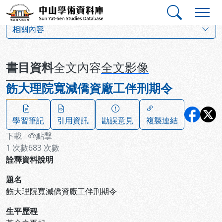
跳到主要內容
:::
:::
中山學術資料庫
:::
相關內容
書目資料
全文內容
全文影像
飭大理院寬減僑資廠工伴刑期令
學習筆記
引用資訊
勘誤意見
複製連結
下載
點擊
1
次數
683
次數
詮釋資料說明
題名
飭大理院寬減僑資廠工伴刑期令
生平歷程