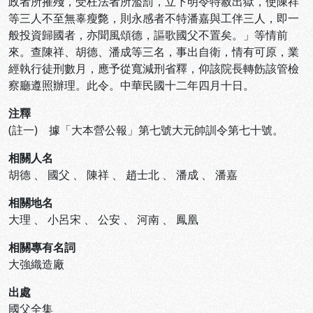
政者所摧殘，受枉法者所濫罰，立下明令特赦出獄，使陳祥
等三人不至無辜瘦斃，則永感者不特潘嘉與工伴三人，即一
般投資歸國者，亦聞風頌德，謳歌國父不置矣。」等情前
來。查陳祥、胡德、潘成等三名，事出自衛，情有可原，業
經執行徒刑數月，應予從寬減刑省釋，仰該院長轉飭該管檢
察廳遵照辦理。此令。中華民國十二年四月十日。
注釋
(註一) 據「大本營公報」第七號大元帥訓令第七十號。
相關人名
胡德
、
國父
、
陳祥
、
趙士北
、
潘成
、
潘嘉
相關地名
大理
、
小呂宋
、
公安
、
河南
、
鳳凰
相關專有名詞
大強織造廠
出處
國父全集