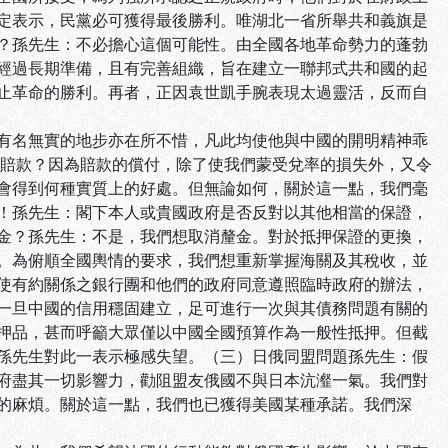
定表示，民黨必可獲得最後勝利。唯湖北一省所舉共和義旗是
？孫先生：不必擔心這個可能性。由全國各地革命勢力的蓬勃
經過長期準備，且有完善組織，旨在建立一聯邦式共和國的起
止革命的勝利。再者，正因袁世凱手腕表現太過靈活，反而自
有名無實的地步亦在所不惜，凡此均使他與中國的開明精神乖
子賠款？因為賠款的償付，除了使我們蒙受兌率的損失外，又令
會得到何種實質上的好處。但無論如何，關於這一點，我們毫
！孫先生：閣下本人或貴國政府是否反對以其他相當的保證，
金？孫先生：不是，我們想取消釐金。對於抵押保證的更換，
。為俯順全國輿情的要求，我們想重新掌握海關及其稅收，並
使有約關係之銀行團和他們的政府同意遵照臨時政府的辦法，
一旦中國的信用穩固建立，足可進行一次與其債務問題有關的
押品，甚而呼籲大眾僅以中國全國預算作為一般性抵押。但截
孫先生對此一表示極感失望。（三）日俄同盟問題孫先生：假
府盡其一切影響力，勸阻盟友俄國不與日本沆瀣一氣。我們對
的麻煩。關於這一點，我們也已獲得美國某種承諾。我們深