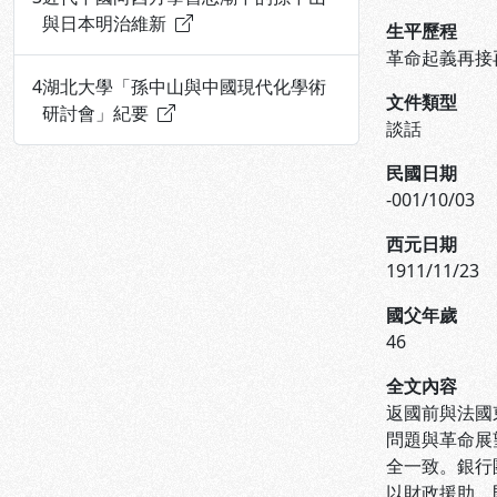
與日本明治維新
生平歷程
革命起義再接
4
湖北大學「孫中山與中國現代化學術
文件類型
研討會」紀要
談話
民國日期
-001/10/03
西元日期
1911/11/23
國父年歲
46
全文內容
返國前與法國東
問題與革命展
全一致。銀行
以財政援助，