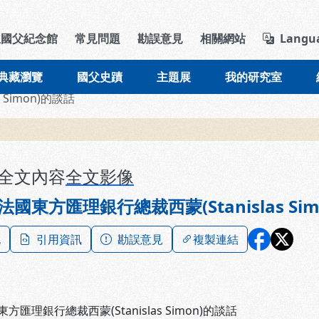
導覽列區塊
立國父紀念館
常見問題
勘誤意見
相關網站
Langu
典藏瀏覽
國父史蹟
主題展
我的研究室
Simon)的談話
全文內容
全文影像
國東方匯理銀行總裁西蒙(Stanislas Si
記
引用資訊
勘誤意見
複製連結
匯理銀行總裁西蒙(Stanislas Simon)的談話