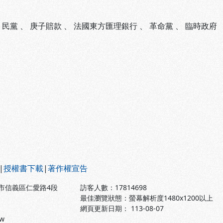
、
民黨
、
庚子賠款
、
法國東方匯理銀行
、
革命黨
、
臨時政府
|
授權書下載
|
著作權宣告
北市信義區仁愛路4段
訪客人數：
17814698
最佳瀏覽狀態：螢幕解析度1480x1200以上
網頁更新日期： 113-08-07
tw