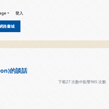
age
登入
網路書城
mon)的談話
下載
27
次數
點擊
965
次數