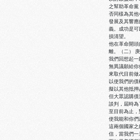
之幫助革命黨
否同樣為其他
發展及其響應
義。成功是可
損清望。
他在革命開頭
離。（二） 
我們回想起一
無異議願給你
來取代目前做
以使我們的債
擬以其他抵押
但大眾認購債
談判，屆時為
至目前為止，
使我能和你們
這兩個國家之
信，當我們一