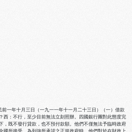
(註一)民前一年十月三日（一九一一年十一月二十三日）（一）借款
？西：不行，至少目前無法立刻照辦。四國銀行團對此態度完
下，既不發行貸款，也不預付款額。他們不僅無法予臨時政府
全國所接受，為列強所承認之正規政府時，他們對於在財政上