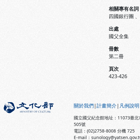
相關專有名詞
四國銀行團
出處
國父全集
冊數
第二冊
頁次
423-426
:::
關於我們
|
計畫簡介
|
凡例說明
國立國父紀念館地址：11073臺
505號
電話：(02)2758-8008 分機 725
E-mail：sunology@yatsen.gov.