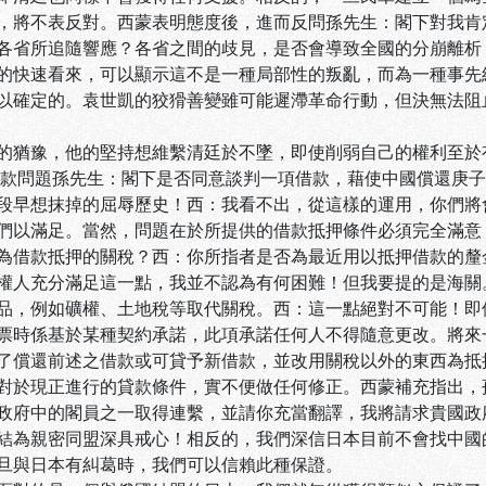
，將不表反對。西蒙表明態度後，進而反問孫先生：閣下對我肯
各省所追隨響應？各省之間的歧見，是否會導致全國的分崩離析
的快速看來，可以顯示這不是一種局部性的叛亂，而為一種事先
以確定的。袁世凱的狡猾善變雖可能遲滯革命行動，但決無法阻
的猶豫，他的堅持想維繫清廷於不墜，即使削弱自己的權利至於
庚款問題孫先生：閣下是否同意談判一項借款，藉使中國償還庚
段早想抹掉的屈辱歷史！西：我看不出，從這樣的運用，你們將
們以滿足。當然，問題在於所提供的借款抵押條件必須完全滿意
為借款抵押的關稅？西：你所指者是否為最近用以抵押借款的釐
權人充分滿足這一點，我並不認為有何困難！但我要提的是海關
品，例如礦權、土地稅等取代關稅。西：這一點絕對不可能！即
票時係基於某種契約承諾，此項承諾任何人不得隨意更改。將來
了償還前述之借款或可貸予新借款，並改用關稅以外的東西為抵
對於現正進行的貸款條件，實不便做任何修正。西蒙補充指出，
政府中的閣員之一取得連繫，並請你充當翻譯，我將請求貴國政
結為親密同盟深具戒心！相反的，我們深信日本目前不會找中國
旦與日本有糾葛時，我們可以信賴此種保證。