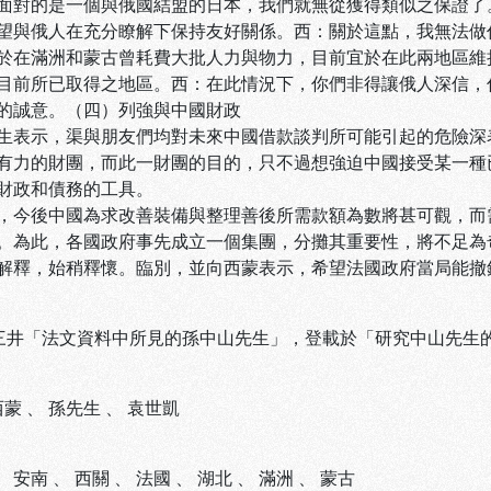
面對的是一個與俄國結盟的日本，我們就無從獲得類似之保證了
望與俄人在充分瞭解下保持友好關係。西：關於這點，我無法做
於在滿洲和蒙古曾耗費大批人力與物力，目前宜於在此兩地區維
目前所已取得之地區。西：在此情況下，你們非得讓俄人深信，
的誠意。（四）列強與中國財政
生表示，渠與朋友們均對未來中國借款談判所可能引起的危險深
有力的財團，而此一財團的目的，只不過想強迫中國接受某一種
財政和債務的工具。
，今後中國為求改善裝備與整理善後所需款額為數將甚可觀，而
。為此，各國政府事先成立一個集團，分攤其重要性，將不足為
解釋，始稍釋懷。臨別，並向西蒙表示，希望法國政府當局能撤
陳三井「法文資料中所見的孫中山先生」，登載於「研究中山先生
西蒙
、
孫先生
、
袁世凱
、
安南
、
西關
、
法國
、
湖北
、
滿洲
、
蒙古