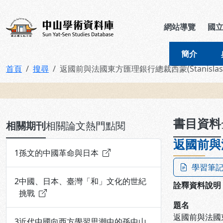
跳到主要內容
:::
:::
中山學術資料庫
網站導覽
國
簡介
首頁
搜尋
返國前與法國東方匯理銀行總裁西蒙(Stanislas 
:::
書目資料
相關期刊
相關論文
熱門點閱
返國前與法
1
孫文的中國革命與日本
學習筆
2
中國、日本、臺灣「和」文化的世紀
詮釋資料說明
挑戰
題名
返國前與法國東方
3
近代中國向西方學習思潮中的孫中山