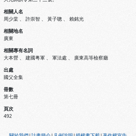
相關人名
周少棠
、
許崇智
、
黃子聰
、
賴銘光
相關地名
廣東
相關專有名詞
大本營
、
建國粤軍
、
軍法處
、
廣東高等檢察廳
出處
國父全集
冊數
第七冊
頁次
492
:::
關於我們
|
計畫簡介
|
凡例說明
|
授權書下載
|
著作權宣告