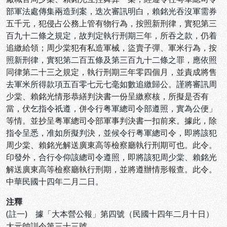
部軍法處傳集兩造到案，迭次審訊明白，賴銘光吞沒軍需券
五千元，犯侵占公務上管有物行為，按照新刑律，實犯第三
百九十二條之規定，故判定執行刑期三年，所吞之款，仍着
追繳給領；周少棠犯有私造軍械，盜賣子彈、軍米行為，按
照新刑律，實犯第二百五條及第三百九十二條之罪，應依照
同律第二十三之規定，執行刑期三年零四個月，並責成將售
去軍米所得款項五百零七元七毫如數追繳歸公。謹將審訊周
少棠、賴銘光情形恭繕判決書一份呈繳察核，所擬是否有
當，伏乞指令祇遵，併令行粤軍總司令部遵照，實為公便」
等情。並抄呈粤軍總司令部軍事判決書一扣前來。據此，除
指令呈悉，准如所擬判決，並候令行粤軍總司令，即將該犯
周少棠、賴銘光解送廣東高等檢察廳執行刑期可也。此令。
印發外，合行令仰該總司令遵照，即將該犯周少棠、賴銘光
解送廣東高等檢察廳執行刑期，並將遵辦情形報查。此令。
中華民國十四年二月二日。
注釋
(註一) 據「大本營公報」第四號（民國十四年二月十日）
大元帥訓令第三十三號。