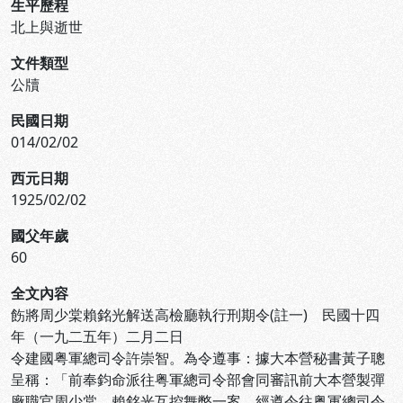
生平歷程
北上與逝世
文件類型
公牘
民國日期
014/02/02
西元日期
1925/02/02
國父年歲
60
全文內容
飭將周少棠賴銘光解送高檢廳執行刑期令(註一) 民國十四
年（一九二五年）二月二日
令建國粤軍總司令許崇智。為令遵事：據大本營秘書黃子聰
呈稱：「前奉鈞命派往粤軍總司令部會同審訊前大本營製彈
廠職官周少棠、賴銘光互控舞弊一案，經遵令往粤軍總司令