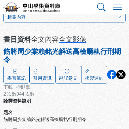
跳到主要內容
:::
:::
中山學術資料庫
:::
相關內容
書目資料
全文內容
全文影像
飭將周少棠賴銘光解送高檢廳執行刑期
令
學習筆記
引用資訊
勘誤意見
複製連結
下載
點擊
2
次數
944
次數
詮釋資料說明
題名
飭將周少棠賴銘光解送高檢廳執行刑期令