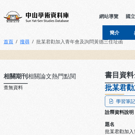
跳到主要內容
:::
:::
中山學術資料庫
網站導覽
國
簡介
首頁
搜尋
批某君勸加入青年會及詢問黃德三住址函
:::
書目資料
相關期刊
相關論文
熱門點閱
批某君勸
查無資料
學習筆
詮釋資料說明
題名
批某君勸加入