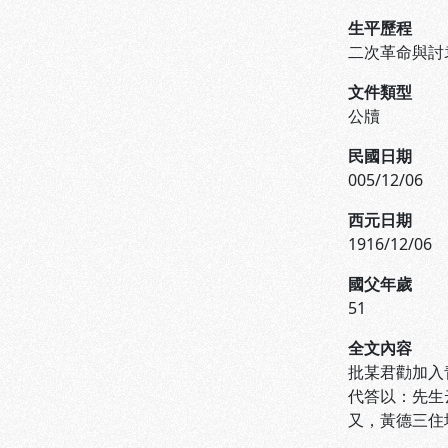
生平歷程
二次革命與討
文件類型
公牘
民國日期
005/12/06
西元日期
1916/12/06
國父年歲
51
全文內容
批某君勸加入
代答以：先生
又，黃德三住