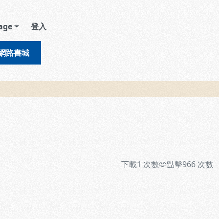
age
登入
網路書城
下載
1
次數
點擊
966
次數