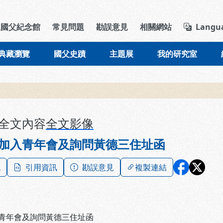
導覽列區塊
立國父紀念館
常見問題
勘誤意見
相關網站
Langu
典藏瀏覽
國父史蹟
主題展
我的研究室
全文內容
全文影像
加入青年會及詢問黃德三住址函
記
引用資訊
勘誤意見
複製連結
青年會及詢問黃德三住址函