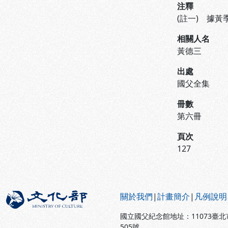
注釋
(註一) 據
相關人名
黃德三
出處
國父全集
冊數
第六冊
頁次
127
:::
關於我們
|
計畫簡介
|
凡例說明
國立國父紀念館地址：11073臺
505號