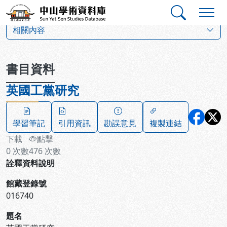
跳到主要內容
:::
:::
中山學術資料庫
:::
相關內容
書目資料
英國工黨研究
學習筆記
引用資訊
勘誤意見
複製連結
下載
點擊
0
次數
476
次數
詮釋資料說明
館藏登錄號
016740
題名