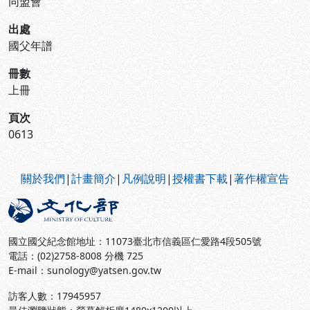
同盟會
出處
國父年譜
冊數
上冊
頁次
0613
:::
關於我們
|
計畫簡介
|
凡例說明
|
授權書下載
|
著作權宣告
國立國父紀念館地址：11073臺北市信義區仁愛路4段505號
電話：(02)2758-8008 分機 725
E-mail：sunology@yatsen.gov.tw
訪客人數：
17945957