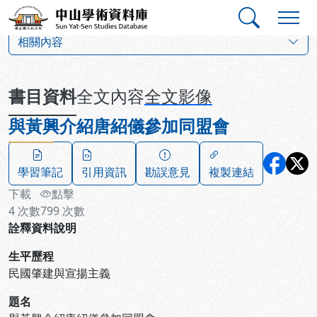
跳到主要內容
:::
:::
中山學術資料庫
:::
相關內容
書目資料
全文內容
全文影像
與黃興介紹唐紹儀參加同盟會
學習筆記
引用資訊
勘誤意見
複製連結
下載
點擊
4
次數
799
次數
詮釋資料說明
生平歷程
民國肇建與宣揚主義
題名