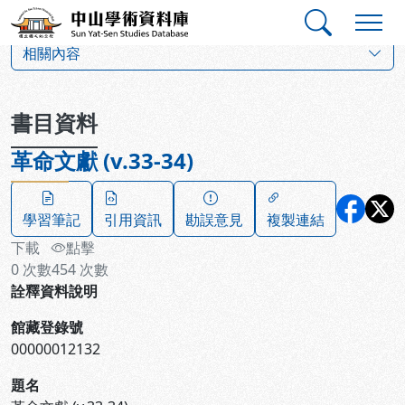
跳到主要內容
:::
:::
中山學術資料庫
:::
相關內容
書目資料
革命文獻 (v.33-34)
學習筆記
引用資訊
勘誤意見
複製連結
下載
點擊
0
次數
454
次數
詮釋資料說明
館藏登錄號
00000012132
題名