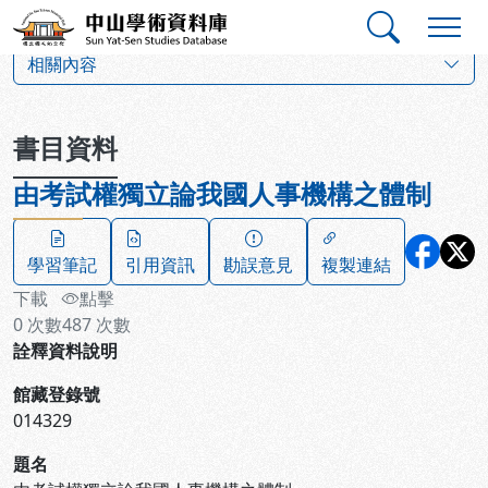
跳到主要內容
:::
:::
中山學術資料庫
:::
相關內容
書目資料
由考試權獨立論我國人事機構之體制
學習筆記
引用資訊
勘誤意見
複製連結
下載
點擊
0
次數
487
次數
詮釋資料說明
館藏登錄號
014329
題名