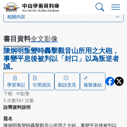
跳到主要內容
:::
:::
中山學術資料庫
:::
相關內容
書目資料
全文影像
陳炯明叛變時轟擊觀音山所用之大砲，
事變平息後被判以「封口」以為叛逆者
誡。
學習筆記
引用資訊
勘誤意見
複製連結
下載
點擊
5
次數
561
次數
詮釋資料說明
題名
陳炯明叛變時轟擊觀音山所用之大砲，事變平息後被判以