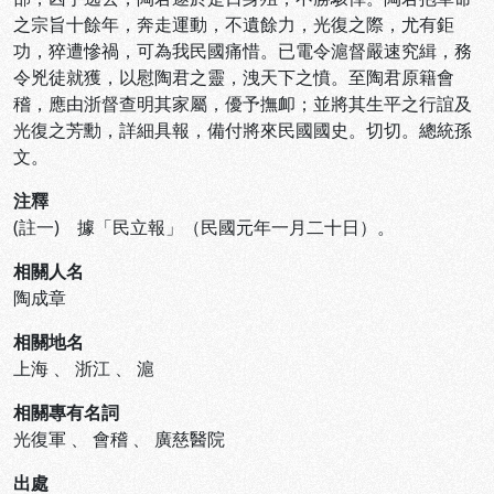
之宗旨十餘年，奔走運動，不遺餘力，光復之際，尤有鉅
功，猝遭慘禍，可為我民國痛惜。已電令滬督嚴速究緝，務
令兇徒就獲，以慰陶君之靈，洩天下之憤。至陶君原籍會
稽，應由浙督查明其家屬，優予撫卹；並將其生平之行誼及
光復之芳勳，詳細具報，備付將來民國國史。切切。總統孫
文。
注釋
(註一) 據「民立報」（民國元年一月二十日）。
相關人名
陶成章
相關地名
上海
、
浙江
、
滬
相關專有名詞
光復軍
、
會稽
、
廣慈醫院
出處