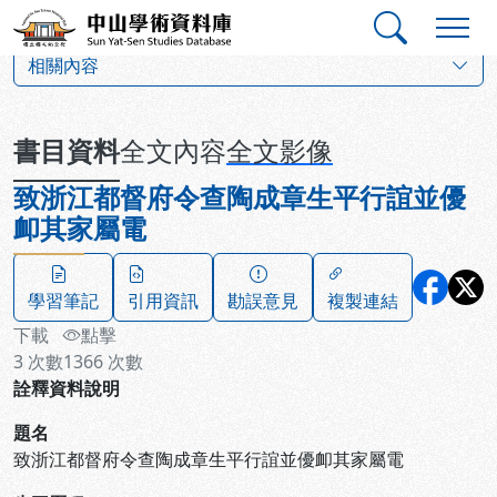
跳到主要內容
:::
:::
中山學術資料庫
:::
相關內容
書目資料
全文內容
全文影像
致浙江都督府令查陶成章生平行誼並優
卹其家屬電
學習筆記
引用資訊
勘誤意見
複製連結
下載
點擊
3
次數
1366
次數
詮釋資料說明
題名
致浙江都督府令查陶成章生平行誼並優卹其家屬電