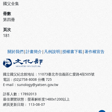
國父全集
冊數
第四冊
頁次
181
:::
關於我們
|
計畫簡介
|
凡例說明
|
授權書下載
|
著作權宣告
國立國父紀念館地址：11073臺北市信義區仁愛路4段505號
電話：(02)2758-8008 分機 725
E-mail：sunology@yatsen.gov.tw
訪客人數：
17892013
最佳瀏覽狀態：螢幕解析度1480x1200以上
網頁更新日期： 113-08-07