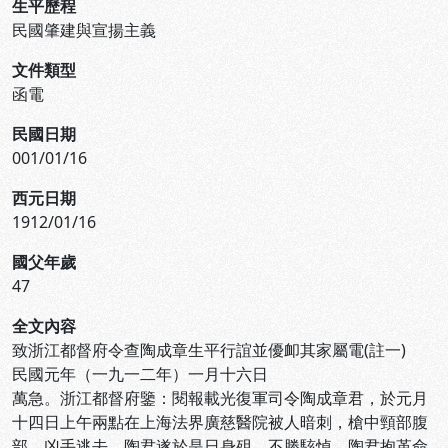
生平歷程
民國肇建與宣揚主義
文件類型
函電
民國日期
001/01/16
西元日期
1912/01/16
國父年歲
47
全文內容
致浙江都督府令查陶成章生平行誼並優卹其家屬電(註一)
民國元年（一九一二年）一月十六日
萬急。浙江都督府鑒：閱報載光復軍司令陶成章君，於元月
十四日上午兩點在上海法界廣慈醫院被人暗刺，槍中頸部腹
部，凶手逃去，陶君遂於是日身殂，不勝駭悼。陶君抱革命