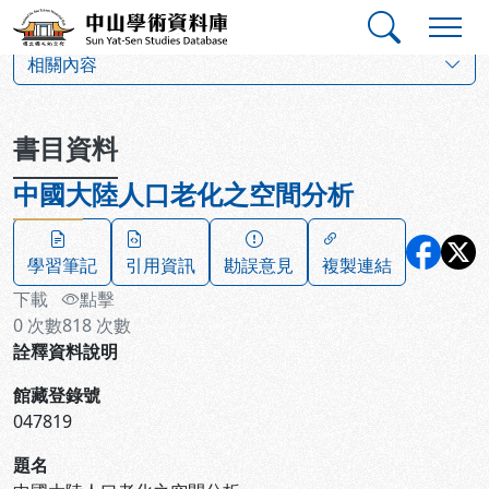
跳到主要內容
:::
:::
中山學術資料庫
:::
相關內容
書目資料
中國大陸人口老化之空間分析
學習筆記
引用資訊
勘誤意見
複製連結
下載
點擊
0
次數
818
次數
詮釋資料說明
館藏登錄號
047819
題名