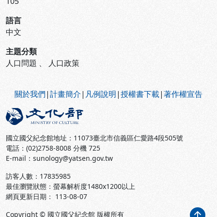
105
語言
中文
主題分類
人口問題
、
人口政策
:::
關於我們
|
計畫簡介
|
凡例說明
|
授權書下載
|
著作權宣告
國立國父紀念館地址：11073臺北市信義區仁愛路4段505號
電話：(02)2758-8008 分機 725
E-mail：sunology@yatsen.gov.tw
訪客人數：
17835985
最佳瀏覽狀態：螢幕解析度1480x1200以上
網頁更新日期： 113-08-07
Copyright © 國立國父紀念館 版權所有