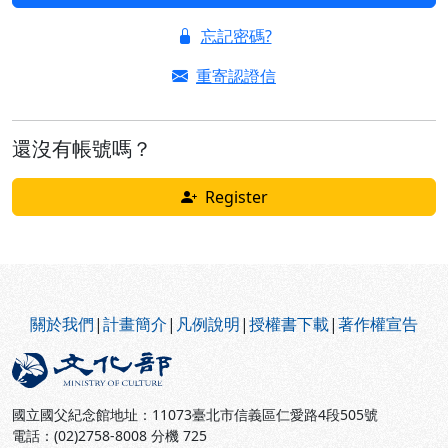
忘記密碼?
重寄認證信
還沒有帳號嗎？
Register
:::
關於我們
|
計畫簡介
|
凡例說明
|
授權書下載
|
著作權宣告
國立國父紀念館地址：11073臺北市信義區仁愛路4段505號
電話：(02)2758-8008 分機 725