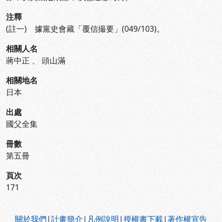
注釋
(註一) 據黨史會藏「覆信撮要」(049/103)。
相關人名
蔣中正
、
頭山滿
相關地名
日本
出處
國父全集
冊數
第五冊
頁次
171
:::
關於我們
|
計畫簡介
|
凡例說明
|
授權書下載
|
著作權宣告