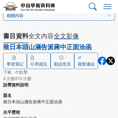
跳到主要內容
:::
:::
中山學術資料庫
:::
相關內容
書目資料
全文內容
全文影像
致日本頭山滿告派蔣中正面洽函
學習筆記
引用資訊
勘誤意見
複製連結
下載
點擊
4
次數
816
次數
詮釋資料說明
題名
致日本頭山滿告派蔣中正面洽函
生平歷程