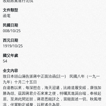
改組政黨進行北伐
文件類型
函電
民國日期
008/10/25
西元日期
1919/10/25
國父年歲
54
全文內容
致日本頭山滿告派蔣中正面洽函(註一) 民國八年（一九一
九年）十月二十五日
自違教以來，每深想念，海天迢遞，比維道履安綏，康強加
勝為頌。茲因蔣君介石來東之便，特囑其進謁台端，奉候起
居。至弟此間近狀，蔣君悉能詳之，當能面述一切。秋風增
凉，伏冀動定咸釐，以慰遙念為荷。