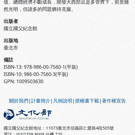
值、總體經濟不斷成長，開發大西部且是多管齊下，前景雖
然光明，但諸多的問題猶待克服。
出版者
國立國父紀念館
出版地
臺北市
備註
ISBN-13: 978-986-00-7560-1(平裝)
ISBN-10: 986-00-7560-3(平裝)
GPN: 1009503630
:::
關於我們
|
計畫簡介
|
凡例說明
|
授權書下載
|
著作權宣告
國立國父紀念館地址：11073臺北市信義區仁愛路4段505號
電話：(02)2758-8008 分機 725