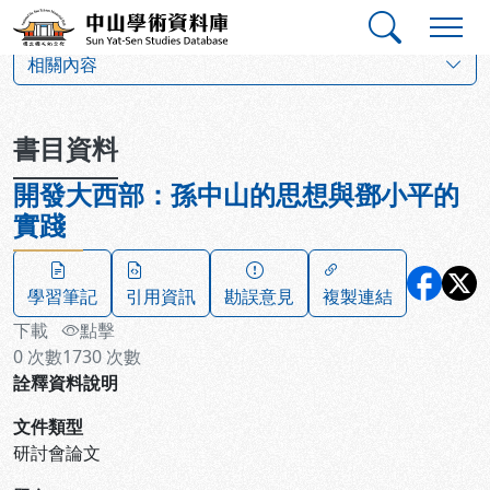
跳到主要內容
:::
:::
中山學術資料庫
:::
相關內容
書目資料
開發大西部：孫中山的思想與鄧小平的
實踐
學習筆記
引用資訊
勘誤意見
複製連結
下載
點擊
0
次數
1730
次數
詮釋資料說明
文件類型
研討會論文