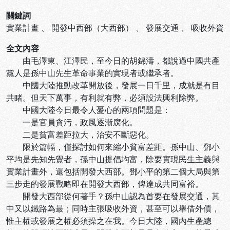
關鍵詞
實業計畫
、
開發中西部（大西部）
、
發展交通
、
吸收外資
全文內容
由毛澤東、江澤民，至今日的胡錦濤，都說過中國共產
黨人是孫中山先生革命事業的實現者或繼承者。
中國大陸推動改革開放後，發展一日千里，成就是有目
共睹。但天下萬事，有利就有弊，必須設法興利除弊。
中國大陸今日最令人憂心的兩項問題是：
一是官員貪污，政風逐漸腐化。
二是貧富差距拉大，治安不斷惡化。
限於篇幅，僅探討如何來縮小貧富差距。孫中山、鄧小
平均是先知先覺者，孫中山提倡均富，除要實現民生主義與
實業計畫外，還包括開發大西部。鄧小平的第二個大局與第
三步走的發展戰略即在開發大西部，俾達成共同富裕。
開發大西部從何著手？孫中山認為首要在發展交通，其
中又以鐵路為最；同時主張吸收外資，甚至可以舉借外債，
惟主權或發展之權必須操之在我。今日大陸，國內生產總