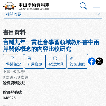
跳到主要內容
:::
:::
中山學術資料庫
:::
相關內容
書目資料
台灣九年一貫社會學習領域教科書中兩
岸關係概念的內容比較研究
學習筆記
引用資訊
勘誤意見
複製連結
下載
點擊
0
次數
778
次數
詮釋資料說明
館藏登錄號
048526