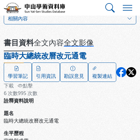
跳到主要內容
:::
:::
中山學術資料庫
:::
相關內容
書目資料
全文內容
全文影像
臨時大總統改曆改元通電
學習筆記
引用資訊
勘誤意見
複製連結
下載
點擊
6
次數
995
次數
詮釋資料說明
題名
臨時大總統改曆改元通電
生平歷程