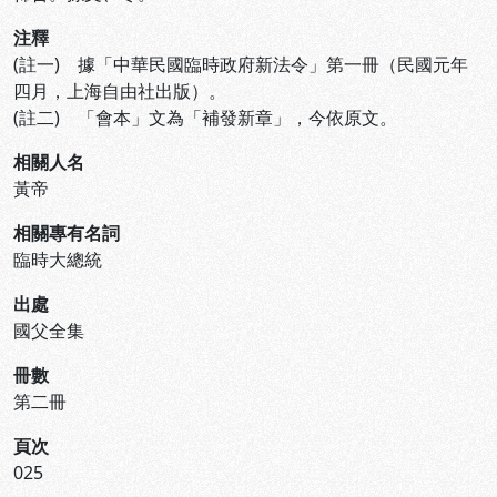
注釋
(註一) 據「中華民國臨時政府新法令」第一冊（民國元年
四月，上海自由社出版）。
(註二) 「會本」文為「補發新章」，今依原文。
相關人名
黃帝
相關專有名詞
臨時大總統
出處
國父全集
冊數
第二冊
頁次
025