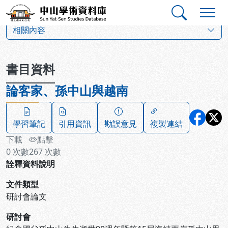
跳到主要內容
:::
:::
中山學術資料庫
:::
相關內容
書目資料
論客家、孫中山與越南
學習筆記
引用資訊
勘誤意見
複製連結
下載
點擊
0
次數
267
次數
詮釋資料說明
文件類型
研討會論文
研討會