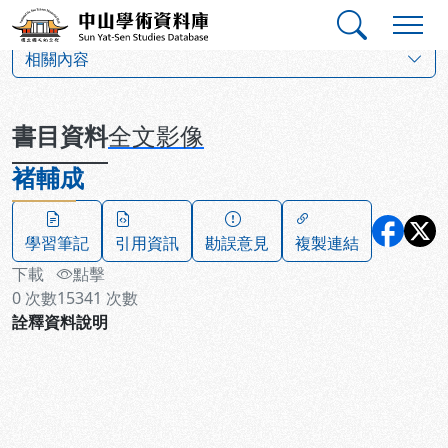
跳到主要內容
:::
:::
中山學術資料庫
:::
相關內容
書目資料
全文影像
褚輔成
學習筆記
引用資訊
勘誤意見
複製連結
下載
點擊
0
次數
15341
次數
詮釋資料說明