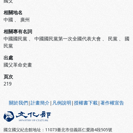
國父
相關地名
中國
、
廣州
相關專有名詞
中國國民黨
、
中國國民黨第一次全國代表大會
、
民黨
、
國
民黨
出處
國父革命史畫
頁次
219
:::
關於我們
|
計畫簡介
|
凡例說明
|
授權書下載
|
著作權宣告
國立國父紀念館地址：11073臺北市信義區仁愛路4段505號