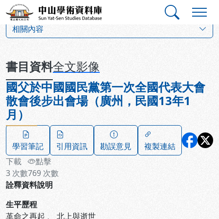
跳到主要內容
:::
:::
中山學術資料庫
:::
相關內容
書目資料
全文影像
國父於中國國民黨第一次全國代表大會
散會後步出會場（廣州，民國13年1
月）
學習筆記
引用資訊
勘誤意見
複製連結
下載
點擊
3
次數
769
次數
詮釋資料說明
生平歷程
革命之再起
、
北上與逝世