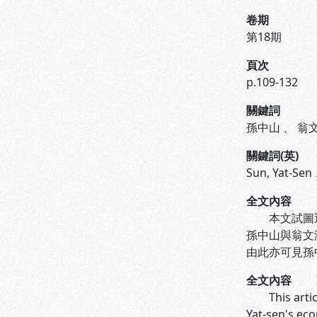
卷期
第18期
頁次
p.109-132
關鍵詞
孫中山
、
翁
關鍵詞(英)
Sun, Yat-Sen
全文內容
本文試圖透過
孫中山與翁文
由此亦可見孫
全文內容
This article
Yat-sen's ec