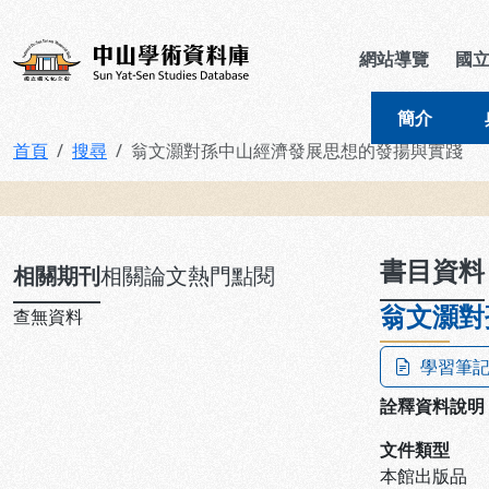
跳到主要內容
:::
:::
中山學術資料庫
網站導覽
國
簡介
首頁
搜尋
翁文灝對孫中山經濟發展思想的發揚與實踐
:::
書目資料
相關期刊
相關論文
熱門點閱
翁文灝對
查無資料
學習筆
詮釋資料說明
文件類型
本館出版品