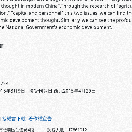
thought in modern China".Through the research of "agricult
tion," "capital and personnel" this two issues, we can find
ic development thought. Similarly, we can see the profo
he National Government's economic development.
館
3228
15年3月9日 ; 接受刊登日:西元2015年4月29日
|
授權書下載
|
著作權宣告
北市信義區仁愛路4段
訪客人數：
17861912