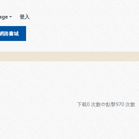
age
登入
網路書城
下載
0
次數
點擊
970
次數