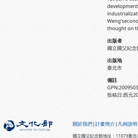
development 
industrializa
Weng’seconom
thought on t
出版者
國立國父紀念
出版地
臺北市
備註
GPN:200950
投稿日:西元20
:::
關於我們
|
計畫簡介
|
凡例說明
國立國父紀念館地址：11073臺