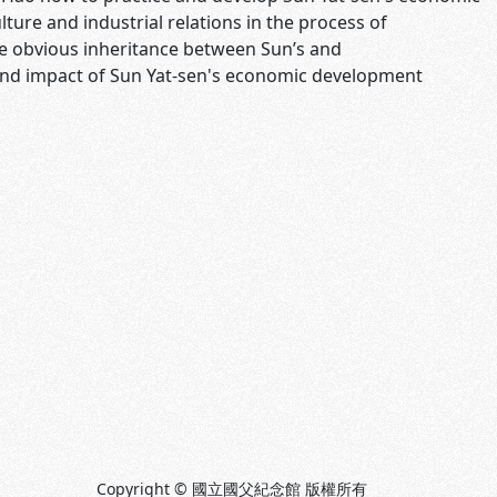
ure and industrial relations in the process of
 the obvious inheritance between Sun’s and
und impact of Sun Yat-sen's economic development
Copyright © 國立國父紀念館 版權所有