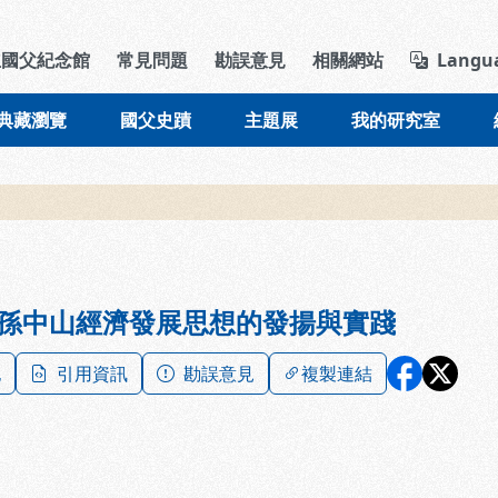
導覽列區塊
立國父紀念館
常見問題
勘誤意見
相關網站
Langu
典藏瀏覽
國父史蹟
主題展
我的研究室
孫中山經濟發展思想的發揚與實踐
記
引用資訊
勘誤意見
複製連結