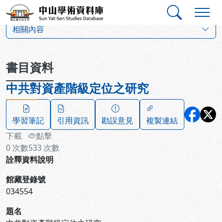
跳到主要內容
:::
:::
中山學術資料庫
:::
相關內容
書目資料
中共對資產階級定位之研究
學習筆記
引用資訊
勘誤意見
複製連結
下載
點擊
0
次數
533
次數
詮釋資料說明
館藏登錄號
034554
題名