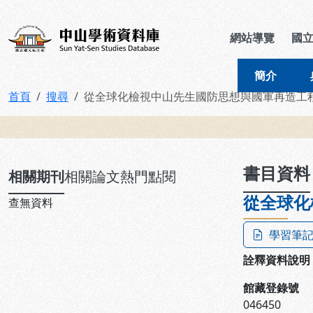
跳到主要內容
:::
:::
中山學術資料庫
網站導覽
國
簡介
首頁
搜尋
從全球化檢視中山先生國防思想與國軍再造工
:::
書目資料
相關期刊
相關論文
熱門點閱
從全球化
查無資料
學習筆
詮釋資料說明
館藏登錄號
046450