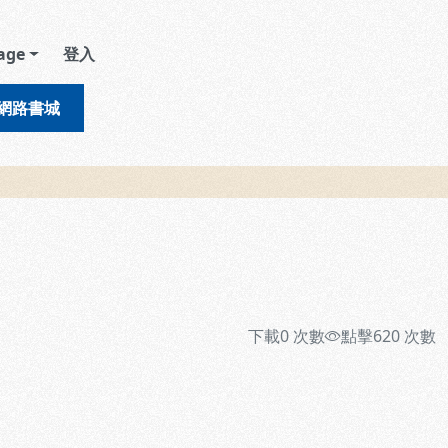
age
登入
網路書城
下載
0
次數
點擊
620
次數