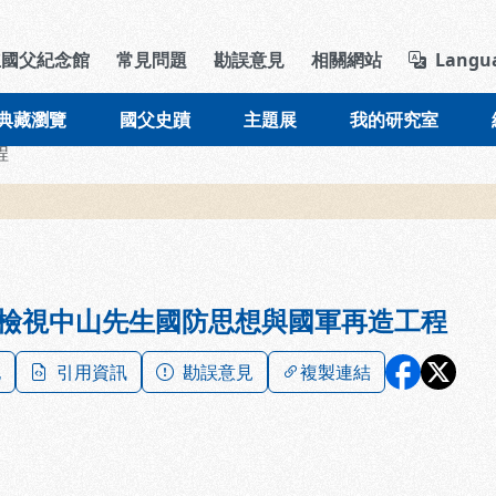
導覽列區塊
立國父紀念館
常見問題
勘誤意見
相關網站
Langu
典藏瀏覽
國父史蹟
主題展
我的研究室
程
檢視中山先生國防思想與國軍再造工程
記
引用資訊
勘誤意見
複製連結