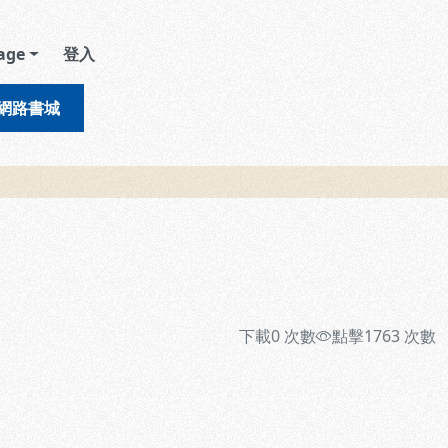
age
登入
網路書城
下載
0
次數
點擊
1763
次數