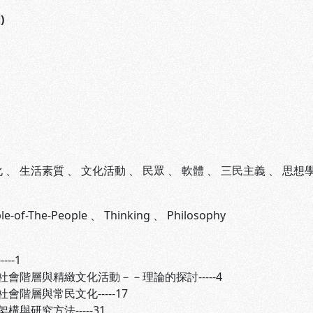
)
化
、
生活素質
、
文化活動
、
民眾
、
軟體
、
三民主義
、
思想
ple-of-The-People
、
Thinking
、
Philosophy
--1
階層與精緻文化活動－－理論的探討-----4
層與常民文化-----17
構與研究方法-----31