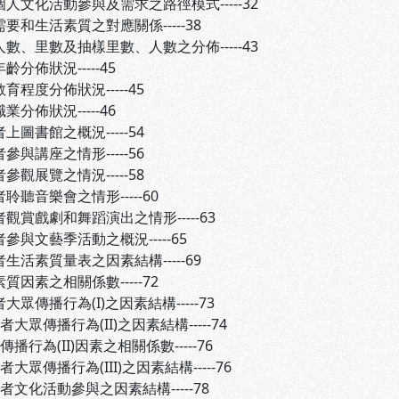
個人文化活動參與及需求之路徑模式-----32
需要和生活素質之對應關係-----38
人數、里數及抽樣里數、人數之分佈-----43
齡分佈狀況-----45
育程度分佈狀況-----45
業分佈狀況-----46
上圖書館之概況-----54
參與講座之情形-----56
參觀展覽之情況-----58
聆聽音樂會之情形-----60
者觀賞戲劇和舞蹈演出之情形-----63
參與文藝季活動之概況-----65
者生活素質量表之因素結構-----69
質因素之相關係數-----72
大眾傳播行為(I)之因素結構-----73
者大眾傳播行為(II)之因素結構-----74
傳播行為(II)因素之相關係數-----76
者大眾傳播行為(III)之因素結構-----76
者文化活動參與之因素結構-----78