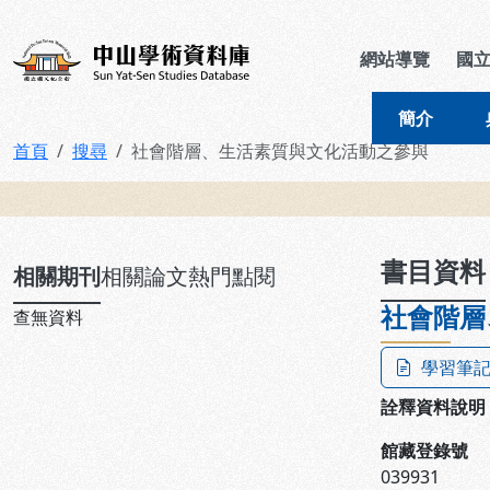
跳到主要內容
:::
:::
中山學術資料庫
網站導覽
國
簡介
首頁
搜尋
社會階層、生活素質與文化活動之參與
:::
書目資料
相關期刊
相關論文
熱門點閱
社會階層
查無資料
學習筆
詮釋資料說明
館藏登錄號
039931