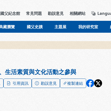
導覽列區塊
立國父紀念館
常見問題
勘誤意見
相關網站
Langu
典藏瀏覽
國父史蹟
主題展
我的研究室
、生活素質與文化活動之參與
記
引用資訊
勘誤意見
複製連結