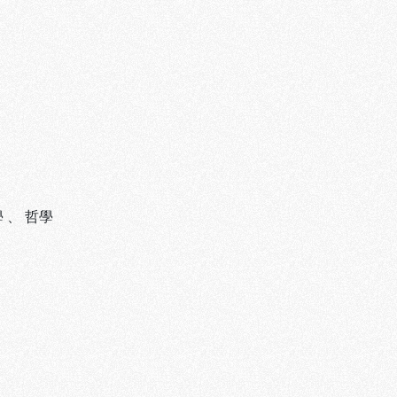
學
、
哲學