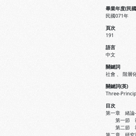
畢業年度(民國
民國071年
頁次
191
語言
中文
關鍵詞
社會
、
階層
關鍵詞(英)
Three-Princi
目次
第一章 緒論---
第一節 社會
第二節 社會階
第二章 研究架