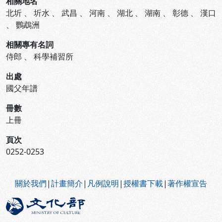
相關地名
北圻
、
圻水
、
武昌
、
河南
、
湖北
、
湖南
、
彰德
、
漢口
、
鸚鵡洲
相關專有名詞
侍郎
、
科學補習所
出處
國父年譜
冊數
上冊
頁次
0252-0253
:::
關於我們
|
計畫簡介
|
凡例說明
|
授權書下載
|
著作權宣告