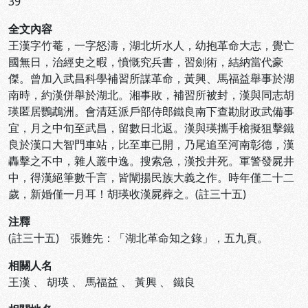
39
全文內容
王漢字竹菴，一字怒濤，湖北圻水人，幼抱革命大志，覺亡
國無日，治經史之暇，憤慨究兵書，習劍術，結納當代豪
傑。曾加入武昌科學補習所謀革命，黃興、馬福益舉事於湖
南時，約漢併舉於湖北。湘事敗，補習所被封，漢與同志胡
瑛匿居鸚鵡洲。會清廷派戶部侍郎鐵良南下查勘財政武備事
宜，月之中旬至武昌，留數日北返。漢與瑛攜手槍擬狙擊鐵
良於漢口大智門車站，比至車已開，乃尾追至河南彰德，漢
轟擊之不中，雜人叢中逸。搜索急，漢投井死。軍警發屍井
中，得漢絕筆數千言，皆闡揚民族大義之作。時年僅二十二
歲，新婚僅一月耳！胡瑛收漢屍葬之。(註三十五)
注釋
(註三十五) 張難先：「湖北革命知之錄」，五九頁。
相關人名
王漢
、
胡瑛
、
馬福益
、
黃興
、
鐵良