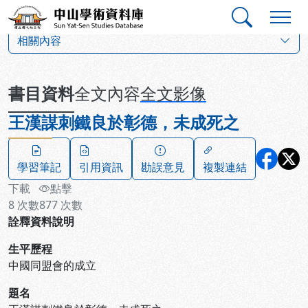
跳到主要內容
:::
:::
中山學術資料庫
:::
相關內容
書目資料
全文內容
全文影像
王漢謀刺鐵良於彰德，未成死之
學習筆記
引用資訊
勘誤意見
複製連結
下載
點擊
8
次數
877
次數
詮釋資料說明
生平歷程
中國同盟會的成立
題名