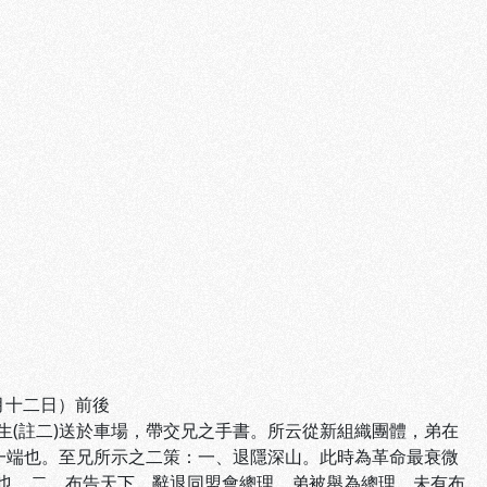
月十二日）前後
(註二)送於車場，帶交兄之手書。所云從新組織團體，弟在
一端也。至兄所示之二策：一、退隱深山。此時為革命最衰微
也。二、布告天下，辭退同盟會總理。弟被舉為總理，未有布