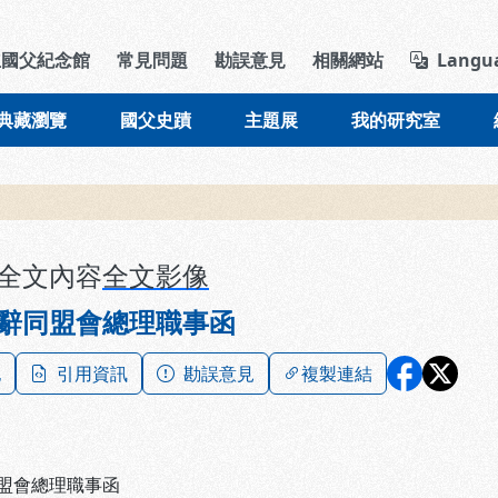
導覽列區塊
立國父紀念館
常見問題
勘誤意見
相關網站
Langu
典藏瀏覽
國父史蹟
主題展
我的研究室
全文內容
全文影像
辭同盟會總理職事函
記
引用資訊
勘誤意見
複製連結
盟會總理職事函