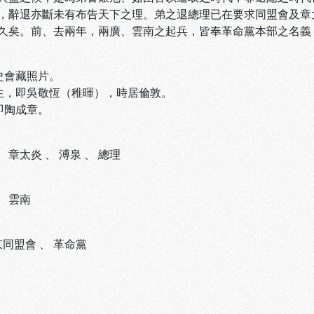
，辭退亦斷未有布告天下之理。弟之退總理已在要求同盟會及章
久矣。前、去兩年，兩廣、雲南之起兵，皆奉革命黨本部之名義
黨史會藏照片。
先生，即吳敬恆（稚暉），時居倫敦。
即陶成章。
、
章太炎
、
溥泉
、
總理
、
雲南
京同盟會
、
革命黨