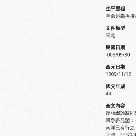
生平歷程
革命起義再接
文件類型
函電
民國日期
-003/09/30
西元日期
1909/11/12
國父年歲
44
全文內容
復張繼論辭同
溥泉吾兄鑒：
南洋已有行之
之時，非成功