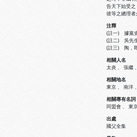
告天下始受之
彼等之總理者
注釋
(註一) 據
(註二) 吳
(註三) 陶，
相關人名
太炎
、
張繼
相關地名
東京
、
南洋
相關專有名詞
同盟會
、
東
出處
國父全集