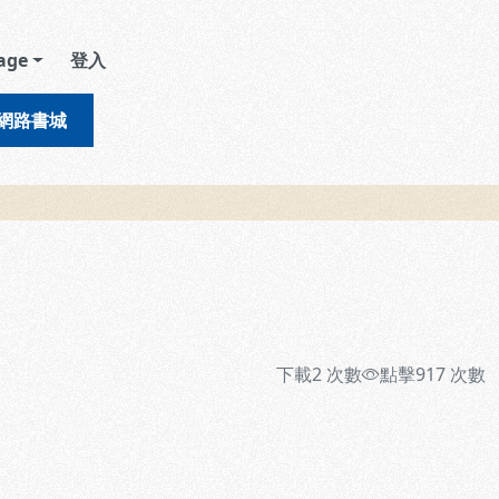
age
登入
網路書城
下載
2
次數
點擊
917
次數