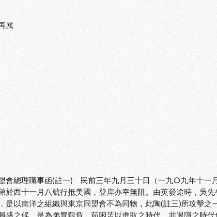
再厲
盟會總理職事函(註一) 民前三年九月三十日（一九○九年十一
弟於西十一月八號行抵美國，登岸亦幸無阻。由英發途時，吳先生
，是以南洋之組織與東京同盟會不為同物，此陶(註三)所攻擊之
興盛之候，是為弟冒艱危、茹困苦以進取之時代，非退隱之時代