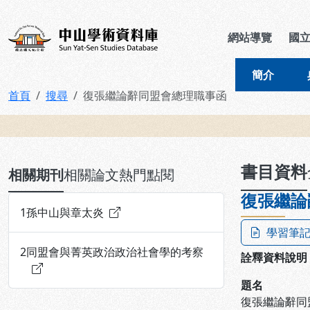
跳到主要內容
:::
:::
中山學術資料庫
網站導覽
國
簡介
首頁
搜尋
復張繼論辭同盟會總理職事函
:::
書目資料
相關期刊
相關論文
熱門點閱
復張繼論
1
孫中山與章太炎
學習筆
2
同盟會與菁英政治政治社會學的考察
詮釋資料說明
題名
復張繼論辭同