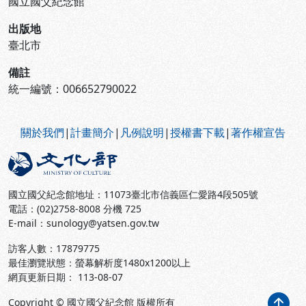
國立國父紀念館
出版地
臺北市
備註
統一編號：006652790022
:::
關於我們
|
計畫簡介
|
凡例說明
|
授權書下載
|
著作權宣告
國立國父紀念館地址：11073臺北市信義區仁愛路4段505號
電話：(02)2758-8008 分機 725
E-mail：sunology@yatsen.gov.tw
訪客人數：
17879775
最佳瀏覽狀態：螢幕解析度1480x1200以上
網頁更新日期： 113-08-07
Copyright © 國立國父紀念館 版權所有