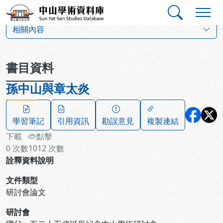
跳到主要內容
:::
:::
中山學術資料庫
:::
相關內容
書目資料
孫中山與章太炎
學習筆記
引用資訊
勘誤意見
複製連結
下載
點擊
0
次數
1012
次數
詮釋資料說明
文件類型
研討會論文
研討會