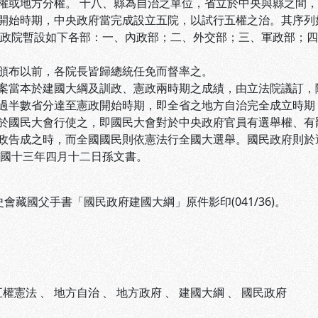
權或地方分權。 十八、縣為自治之單位，省立於中央與縣之間
開始時期，中央政府當完成設立五院，以試行五權之治。其序列
行政院暫設如下各部：一、內政部；二、外交部；三、軍政部；
頒布以前，各院長皆歸總統任免而督率之。
案當本於建國大綱及訓政、憲政兩時期之成績，由立法院議訂，
過半數省分達至憲政開始時期，即全省之地方自治完全成立時期
於國民大會行使之，即國民大會對於中央政府官員有選舉權、有
政告成之時，而全國國民則依憲法行全國大選舉。國民政府則於
民國十三年四月十二日孫文書。
史會藏國父手書「國民政府建國大綱」原件影印(041/36)。
五權憲法
、
地方自治
、
地方政府
、
建國大綱
、
國民政府