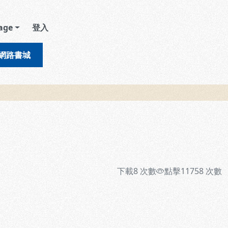
age
登入
網路書城
下載
8
次數
點擊
11758
次數