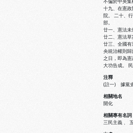
不偏於中央集
十九、在憲政
院。 二十、
部。
廿一、憲法未
廿二、憲法草
廿三、全國有
央統治權則歸
之日，即為憲
大功告成。 
注釋
(註一) 據黨
相關地名
開化
相關專有名詞
三民主義
、