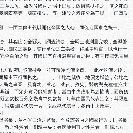
其三為民族。故對於國內之弱小民族，政府當扶植之，使之能自
我國際平等、國家獨立。 五、建設之程序分為三期：一曰軍政
礙；一面宣傳主義以開化全國之人心，而促進國家之統一。
治。其程度以全縣人口調查清楚，全縣土地測量完竣，全縣警
畢其國民之義務，誓行革命之主義者，得選舉縣官，以執行一
一完全自治之縣，其國民有直接選舉官員之權，有直接罷免官員
地方政府則照價徵稅，並可隨時照價收買。自此次報價之後，
而原主不得而私之。 十一、土地之歲收，地價之增益，公地之
人民之事業，及育幼、養老、濟貧、救災、醫病與夫種種公共
與興辦，而須外資乃能經營者，當由中央政府為之協助；而所獲
每縣之歲收百分之幾為中央歲費，每年由國民代表定之；其限度
後，得選國民代表一員，以組織代表會，參預中央政事。
可。
舉省長，為本省自治之監督。至於該省內之國家行政，則省長
國一致之性質者，劃歸中央；有因地制宜之性質者，劃歸地方；