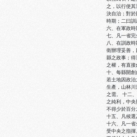
之，以行使其
決自治；對於
時期；二曰訓
六、在軍政時
七、凡一省完
八、在訓政時
衛辦理妥善，
縣之政事；得
之權，有直接
十、每縣開創
若土地因政治
生產，山林川
之需。 十二
之純利，中央
不得少於百分
十五、凡候選
十六、凡一省
受中央之指揮