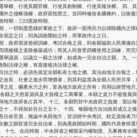
選舉權、行使其罷官權、行使其創制權、行使其複決權。 四、
國外之侵略強權，政府當抵禦之。並同時修改各國條約，以恢復
政時期；三曰憲政時期。
期，一切制度悉隸於軍政之下。政府一面用兵力以掃除國內之障
全底定之日，則為訓政開始之時，而軍政停止之日。
期，政府當派曾經訓練、考試合格之員，到各縣協助人民籌備自
四境縱橫之道路修築成功；而其人民曾受四權使用之訓練，而完
選舉議員，以議立一縣之法律，始成為一完全自治之縣。 九、
創制法律之權，有直接複決法律之權。
自治之時，必須先規定全縣私有土地之價。其法由地主自報之，
之改良、社會之進步而增價者，則其利益當為全縣人民所共享，
澤之息，礦產水力之利，皆為地方政府之所有；而用以經營地方
、各縣之天然富源與及大規模之工商事業，本縣之資力不能發展
與地方政府各占其半。 十三、各縣對於中央政府之負擔，當以
之十，不得加於百分之五十。 十四、每縣地方自治政府成立之
及任命官員，無論中央與地方，皆須經中央考試、銓定資格者乃
全數之縣皆達完全自治者，則為憲政開始時期，國民代表會得選
。 十七、在此時期，中央與省之權限采均權制度。凡事務有全