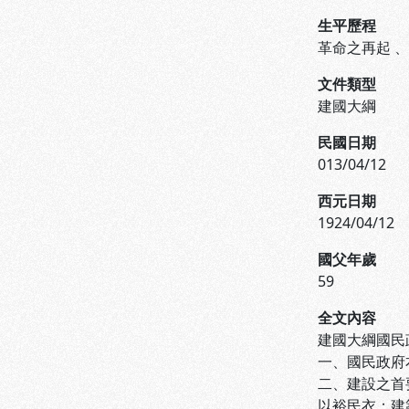
生平歷程
革命之再起
文件類型
建國大綱
民國日期
013/04/12
西元日期
1924/04/12
國父年歲
59
全文內容
建國大綱國民
一、國民政府
二、建設之首
以裕民衣；建