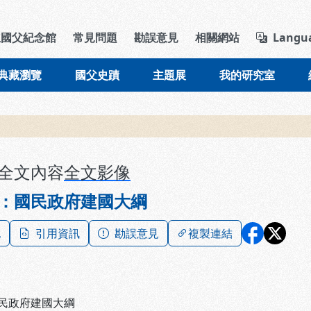
導覽列區塊
立國父紀念館
常見問題
勘誤意見
相關網站
Langu
典藏瀏覽
國父史蹟
主題展
我的研究室
全文內容
全文影像
：國民政府建國大綱
記
引用資訊
勘誤意見
複製連結
民政府建國大綱