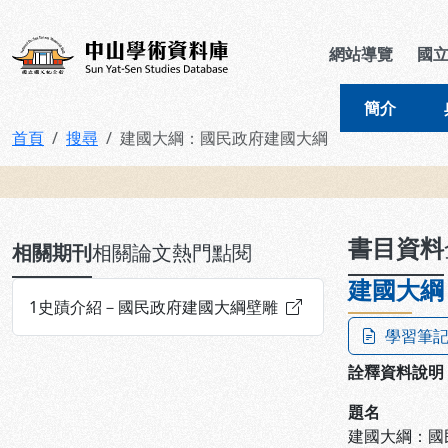
跳到主要內容
:::
:::
中山學術資料庫
網站導覽
國
簡介
首頁
搜尋
建國大綱：國民政府建國大綱
:::
書目資料
相關期刊
相關論文
熱門點閱
建國大綱
1
史蹟介紹－國民政府建國大綱壁雕
學習筆
詮釋資料說明
題名
建國大綱：國