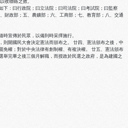
，以收聯絡之效。
如下：曰行政院；曰立法院；曰司法院；曰考試院；曰監察
四、財政部；五、農鑛部；六、工商部；七、教育部；八、交通
隨時宣傳於民眾，以備到時采擇施行。
，則開國民大會決定憲法而頒布之。 廿四、憲法頒布之後，中
罷免權；對於中央法律有創制權、有複決權。 廿五、憲法頒布
選舉完畢之後三個月解職，而授政於民選之政府，是為建國之