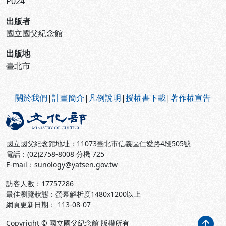
P024
出版者
國立國父紀念館
出版地
臺北市
:::
關於我們
|
計畫簡介
|
凡例說明
|
授權書下載
|
著作權宣告
國立國父紀念館地址：11073臺北市信義區仁愛路4段505號
電話：(02)2758-8008 分機 725
E-mail：sunology@yatsen.gov.tw
訪客人數：
17757286
最佳瀏覽狀態：螢幕解析度1480x1200以上
網頁更新日期： 113-08-07
Copyright © 國立國父紀念館 版權所有