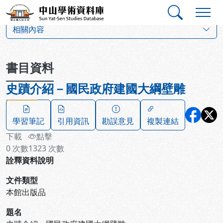
跳到主要內容
:::
:::
中山學術資料庫
:::
相關內容
書目資料
史蹟介紹－國民政府建國大綱壁雕
學習筆記
引用資訊
勘誤意見
複製連結
下載
點擊
0
次數
1323
次數
詮釋資料說明
文件類型
本館出版品
題名