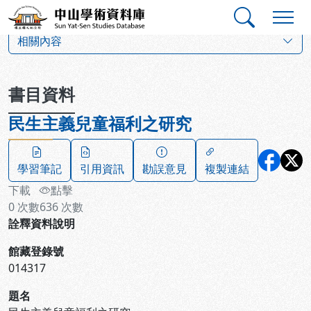
跳到主要內容
:::
:::
中山學術資料庫
:::
相關內容
書目資料
民生主義兒童福利之研究
學習筆記
引用資訊
勘誤意見
複製連結
下載
點擊
0
次數
636
次數
詮釋資料說明
館藏登錄號
014317
題名