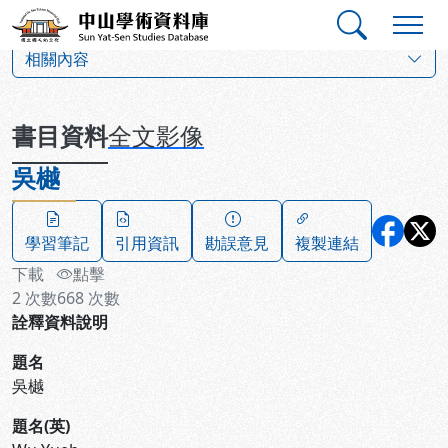
跳到主要內容
:::
:::
中山學術資料庫
:::
相關內容
書目資料
全文影像
吳樾
學習筆記
引用資訊
勘誤意見
複製連結
下載
點擊
2
次數
668
次數
詮釋資料說明
題名
吳樾
題名(英)