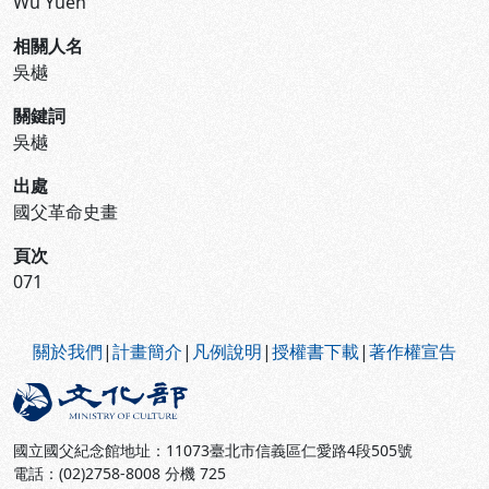
Wu Yueh
相關人名
吳樾
關鍵詞
吳樾
出處
國父革命史畫
頁次
071
:::
關於我們
|
計畫簡介
|
凡例說明
|
授權書下載
|
著作權宣告
國立國父紀念館地址：11073臺北市信義區仁愛路4段505號
電話：(02)2758-8008 分機 725