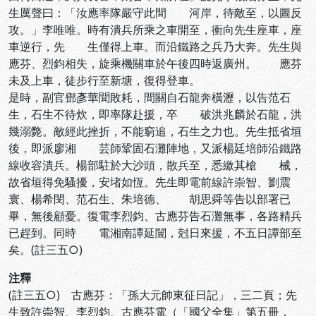
生厲聲曰：「汝應率隊嚴守此間 河岸，待敵至，以圖反
攻。」李唯唯。時有潰兵所乘之車開至，衝向先生座車，座
車逆行，先 生僅得上車。而沿鐵路之兵乃大奔。先生與
應芬、烈鈞相失，旋乘機關車於午後四時返廣州。 應芬
未及上車，徒步行至新塘，復得登車。
是時，副官鄧彥華聞敗耗，間關自石龍奔橫瀝，以告范石
生，石生不待炊，即率隊赴援，卒 破洪兆麟於石龍，洪
幾溺斃。敵經此挫折，不能窮追，石生之力也。先生抵省垣
後，即派廖湘 芸師鞏固石灘陣地，又派楊廷培師沿鐵路
線收容潰兵。楊部駐於大沙頭，散兵至，悉繳其槍 械，
故省垣得免騷擾，安堵如恆。先生即電前線許崇智、劉震
寰、楊希閔、范石生、朱培德、 胡思舜等告以部署已
畢，無後顧憂。復電李烈鈞、古應芬告石灘無事，各路精兵
已趕到。同時 電湘南譚延闓，尅日來援，不五日譚部至
矣。(註三五○)
注釋
(註三五○) 古應芬：「孫大元帥東征日記」，三二頁；先
生致許崇智、李烈鈞、古應芬電（「國父全集」第五冊，