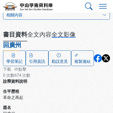
跳到主要內容
:::
:::
中山學術資料庫
:::
相關內容
書目資料
全文內容
全文影像
回廣州
學習筆記
引用資訊
勘誤意見
複製連結
下載
點擊
0
次數
674
次數
詮釋資料說明
生平歷程
革命之再起
題名