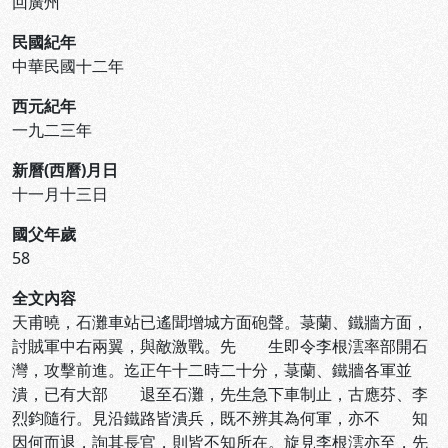
回廣州
民國紀年
中華民國十二年
西元紀年
一九二三年
新曆(西曆)月日
十一月十三日
國父年歲
58
全文內容
天甫曉，石灘車站已遙聞增城方面砲聲。菉蘭、鐵牆方面，
討賊軍中右兩翼，與敵激戰。先 生即令李根澐率部開石
灣，攻擊前進。迄正午十二時二十分，菉蘭、鐵牆各軍並
潰，已有大部 退至石灘，先生急下車制止，古應芬、李
烈鈞隨行。見沿鐵路皆潰兵，既不辨其為何軍，亦不 知
因何而退，詢其長官，則皆不知所在。旋見李根澐亦至，先