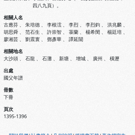
四八九頁）。
相關人名
古應芬
、
朱培德
、
李根澐
、
李烈
、
李烈鈞
、
洪兆麟
、
胡思舜
、
范石生
、
許崇智
、
菉蘭
、
楊希閔
、
楊廷培
、
廖湘芸
、
劉震寰
、
鄧彥華
、
譚延闓
相關地名
大沙頭
、
石龍
、
石灘
、
新塘
、
增城
、
廣州
、
橫瀝
出處
國父年譜
冊數
下冊
頁次
1395-1396