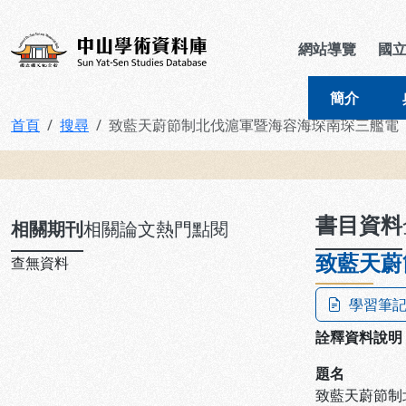
跳到主要內容
:::
:::
中山學術資料庫
網站導覽
國
簡介
首頁
搜尋
致藍天蔚節制北伐滬軍暨海容海琛南琛三艦電
:::
書目資料
相關期刊
相關論文
熱門點閱
致藍天蔚
查無資料
學習筆
詮釋資料說明
題名
致藍天蔚節制