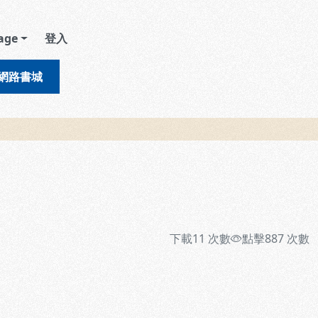
age
登入
網路書城
下載
11
次數
點擊
887
次數