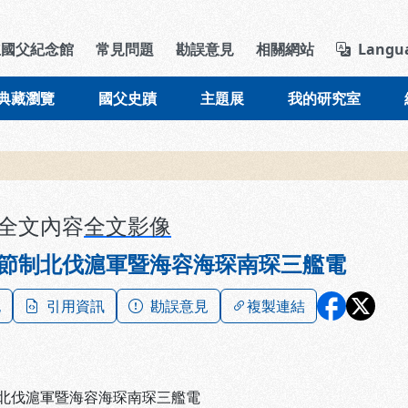
導覽列區塊
立國父紀念館
常見問題
勘誤意見
相關網站
Langu
典藏瀏覽
國父史蹟
主題展
我的研究室
全文內容
全文影像
節制北伐滬軍暨海容海琛南琛三艦電
記
引用資訊
勘誤意見
複製連結
北伐滬軍暨海容海琛南琛三艦電