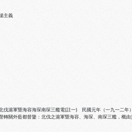
揚主義
北伐滬軍暨海容海琛南琛三艦電(註一) 民國元年（一九一二年
督轉關外藍都督鑒：北伐之滬軍暨海容、海琛、南琛三艦，概由