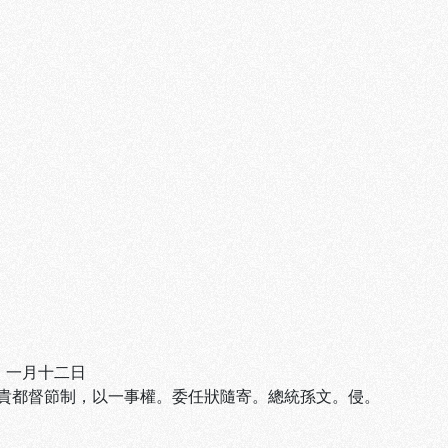
）一月十二日
貴都督節制，以一事權。委任狀隨寄。總統孫文。侵。