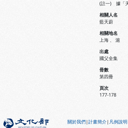
(註一) 據
相關人名
藍天蔚
相關地名
上海
、
滬
出處
國父全集
冊數
第四冊
頁次
177-178
:::
關於我們
|
計畫簡介
|
凡例說明