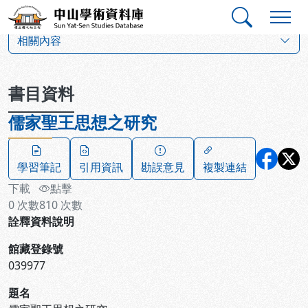
跳到主要內容
:::
:::
中山學術資料庫
:::
相關內容
書目資料
儒家聖王思想之研究
學習筆記
引用資訊
勘誤意見
複製連結
下載
點擊
0
次數
810
次數
詮釋資料說明
館藏登錄號
039977
題名