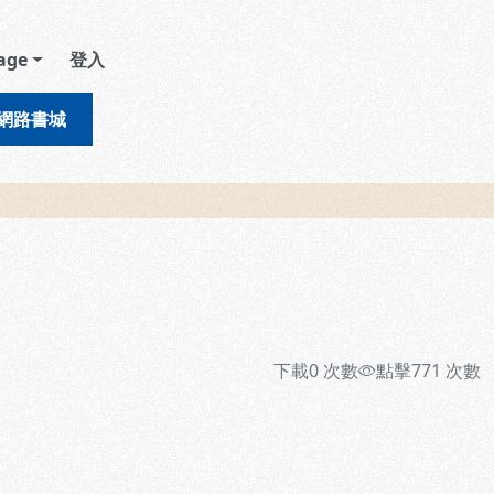
age
登入
網路書城
下載
0
次數
點擊
771
次數