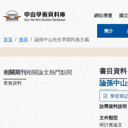
跳到主要內容
:::
:::
中山學術資料庫
網站導覽
國
簡介
首頁
搜尋
論孫中山先生早期民族主義
:::
書目資料
相關期刊
相關論文
熱門點閱
論孫中山
查無資料
學習筆
詮釋資料說明
文件類型
研討會論文