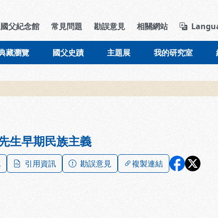
導覽列區塊
立國父紀念館
常見問題
勘誤意見
相關網站
Langu
典藏瀏覽
國父史蹟
主題展
我的研究室
先生早期民族主義
記
引用資訊
勘誤意見
複製連結