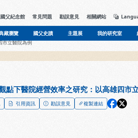
導覽列區塊
立國父紀念館
常見問題
勘誤意見
相關網站
Langu
典藏瀏覽
國父史蹟
主題展
我的研究室
四市立醫院為例
觀點下醫院經營效率之研究：以高雄四市
記
引用資訊
勘誤意見
複製連結