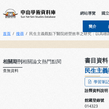
跳到主要內容
:::
:::
中山學術資料庫
網站導覽
國
簡介
首頁
搜尋
民生主義觀點下醫院經營效率之研究：以高雄
:::
書目資料
相關期刊
相關論文
熱門點閱
民生主義
查無資料
學習筆
詮釋資料說明
館藏登錄號
014323