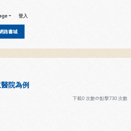
age
登入
網路書城
立醫院為例
下載
0
次數
點擊
730
次數