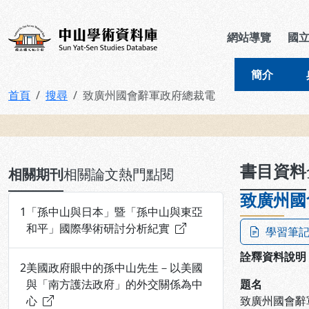
跳到主要內容
:::
:::
中山學術資料庫
網站導覽
國
簡介
首頁
搜尋
致廣州國會辭軍政府總裁電
:::
書目資料
相關期刊
相關論文
熱門點閱
致廣州國
1
「孫中山與日本」暨「孫中山與東亞
和平」國際學術研討分析紀實
學習筆
詮釋資料說明
2
美國政府眼中的孫中山先生－以美國
與「南方護法政府」的外交關係為中
題名
心
致廣州國會辭