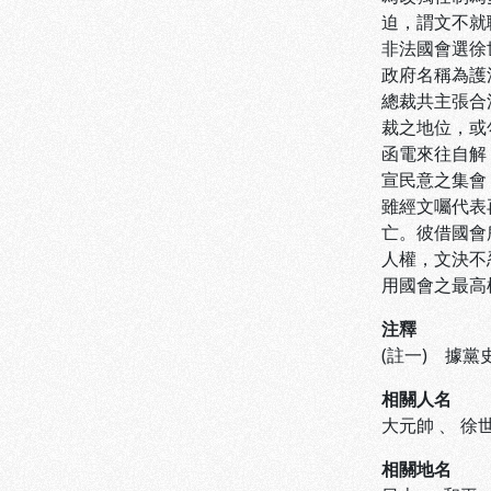
迫，謂文不就
非法國會選徐
政府名稱為護
總裁共主張合
裁之地位，或
函電來往自解
宣民意之集會
雖經文囑代表
亡。彼借國會
人權，文決不
用國會之最高
注釋
(註一) 據黨史
相關人名
大元帥
、
徐
相關地名