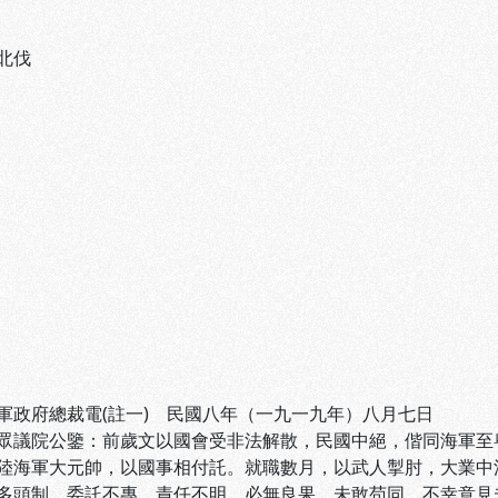
北伐
軍政府總裁電(註一) 民國八年（一九一九年）八月七日
眾議院公鑒：前歲文以國會受非法解散，民國中絕，偕同海軍至
陸海軍大元帥，以國事相付託。就職數月，以武人掣肘，大業中
多頭制，委託不專，責任不明，必無良果，未敢苟同。不幸意見