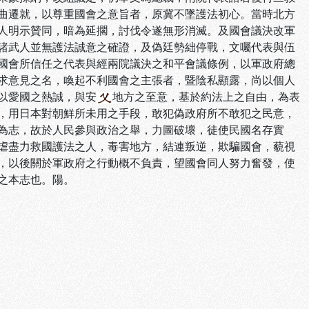
曲遷就，以尊重國會之意旨者，原冀不墜護法初心。當時北方
人明示贊同，暗為延擱，討伐令遂無形消滅。及國會議決改軍
諸武人並無護法誠意之確證，及偽廷勢絀停戰，文囑代表與伍
國會所信任之代表與經兩院議決之和平會議條例，以軍政府總
求意見之名，喚起不利國會之主張者，暨陰私顯露，尚以個人
以愛國之熱誠，與安
地方之至意，基於約法上之自由，為表
，用日本對朝鮮所未用之手段，敢犯偽政府所不敢犯之民意，
為志，故於人民參與政治之舉，力圖破壞，徒使民國名存實
虐盡力救國護法之人，毒害地方，結連叛逆，欺騙國會，藐視
，以後關於軍政府之行動概不負責，望國會同人努力奮發，使
之本志也。陽。