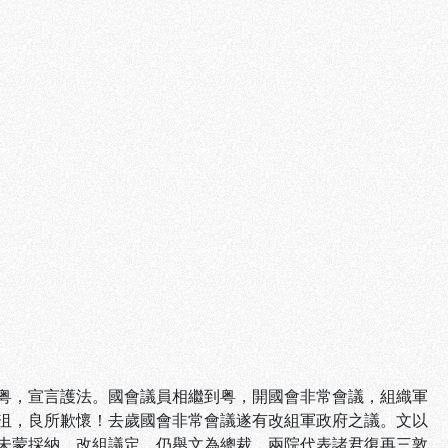
粤，宣言護法。國會議員相繼到粤，開國會非常會議，組織軍
沮，良所歉懷！去歲國會非常會議遂有改組軍政府之議。文以
未蒙採納，改組議定，仍舉文為總裁，兩院代表諸君復再三敦