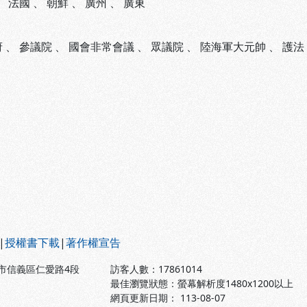
、
法國
、
朝鮮
、
廣州
、
廣東
府
、
參議院
、
國會非常會議
、
眾議院
、
陸海軍大元帥
、
護法
|
授權書下載
|
著作權宣告
北市信義區仁愛路4段
訪客人數：
17861014
最佳瀏覽狀態：螢幕解析度1480x1200以上
網頁更新日期： 113-08-07