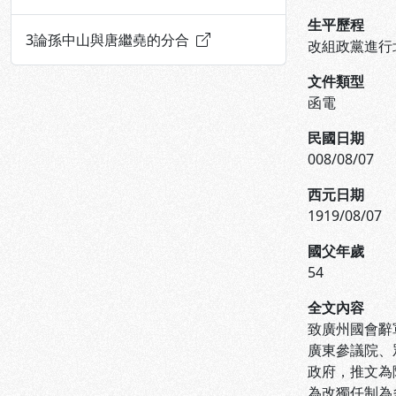
生平歷程
3
論孫中山與唐繼堯的分合
改組政黨進行
文件類型
函電
民國日期
008/08/07
西元日期
1919/08/07
國父年歲
54
全文內容
致廣州國會辭
廣東參議院、
政府，推文為
為改獨任制為