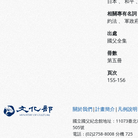
日本
、
和平
相關專有名詞
約法
、
軍政
出處
國父全集
冊數
第五冊
頁次
155-156
:::
關於我們
|
計畫簡介
|
凡例說明
國立國父紀念館地址：11073臺
505號
電話：(02)2758-8008 分機 725