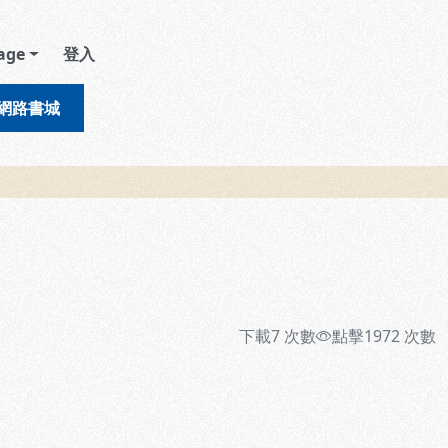
age
登入
網路書城
下載
7
次數
點擊
1972
次數