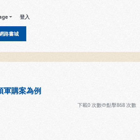
age
登入
網路書城
項軍購案為例
下載
0
次數
點擊
868
次數