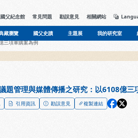
導覽列區塊
立國父紀念館
常見問題
勘誤意見
相關網站
Langu
典藏瀏覽
國父史蹟
主題展
我的研究室
8億三項軍購案為例
議題管理與媒體傳播之研究：以6108億三
記
引用資訊
勘誤意見
複製連結