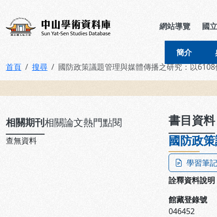
跳到主要內容
:::
:::
中山學術資料庫
網站導覽
國
簡介
首頁
搜尋
國防政策議題管理與媒體傳播之研究：以610
:::
書目資料
相關期刊
相關論文
熱門點閱
國防政策
查無資料
學習筆
詮釋資料說明
館藏登錄號
046452