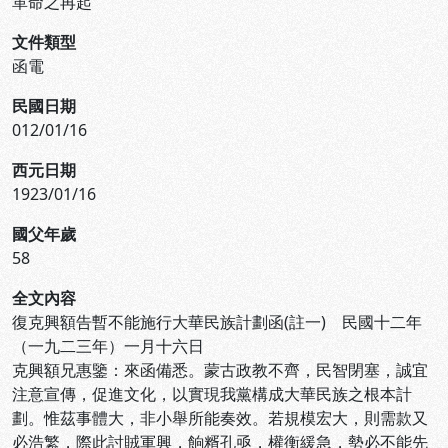
革命之再起
文件類型
函電
民國日期
012/01/16
西元日期
1923/01/16
國父年歲
58
全文內容
復克興額告暫不能施行大華民族計劃函(註一) 民國十二年
（一九二三年）一月十六日
克興額兄惠鑒：來函備悉。蒙古政教不齊，民智閉塞，誠宜
注意宣傳，促進文化，以實現我黨構成大華民族之根本計
劃。惟茲事體大，非小舉所能奏效。若規模宏大，則需款又
必浩繁，際此討賊軍興，餉糈孔亟，權衡緩急，勢必不能先