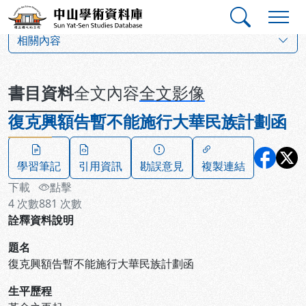
跳到主要內容
:::
:::
中山學術資料庫
:::
相關內容
書目資料
全文內容
全文影像
復克興額告暫不能施行大華民族計劃函
學習筆記
引用資訊
勘誤意見
複製連結
下載
點擊
4
次數
881
次數
詮釋資料說明
題名
復克興額告暫不能施行大華民族計劃函
生平歷程