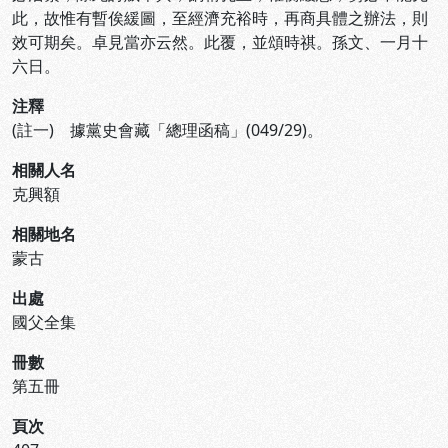
此，故惟有暫俟緩圖，至經濟充裕時，再商具體之辦法，則
效可期矣。卓見當亦云然。此覆，並頌時祺。孫文、一月十
六日。
注釋
(註一) 據黨史會藏「總理函稿」(049/29)。
相關人名
克興額
相關地名
蒙古
出處
國父全集
冊數
第五冊
頁次