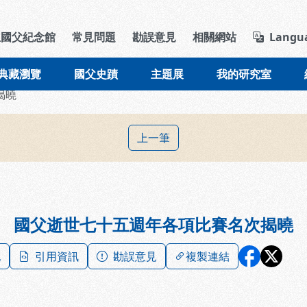
導覽列區塊
立國父紀念館
常見問題
勘誤意見
相關網站
Langu
典藏瀏覽
國父史蹟
主題展
我的研究室
揭曉
上一筆
 國父逝世七十五週年各項比賽名次揭曉
記
引用資訊
勘誤意見
複製連結