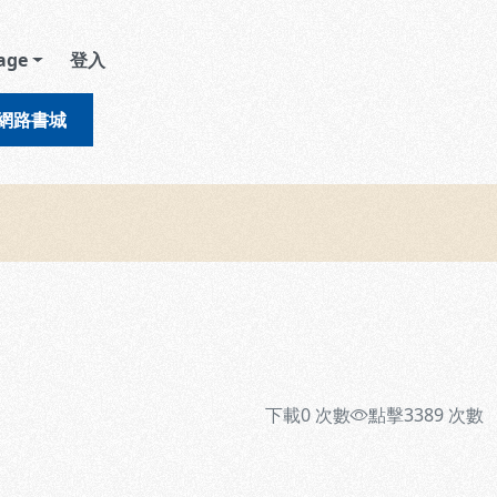
age
登入
網路書城
下載
0
次數
點擊
3389
次數