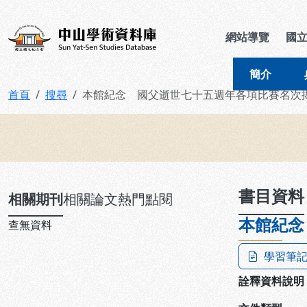
跳到主要內容
:::
:::
中山學術資料庫
網站導覽
國
簡介
首頁
搜尋
本館紀念 國父逝世七十五週年各項比賽名次
:::
書目資料
相關期刊
相關論文
熱門點閱
本館紀念
查無資料
學習筆
詮釋資料說明